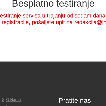
Besplatno testiranje
stiranje servisa u trajanju od sedam dana.
registracije, pošaljete upit na redakcija@i
vigacija
Pratite nas
Pratite nas
O Nama