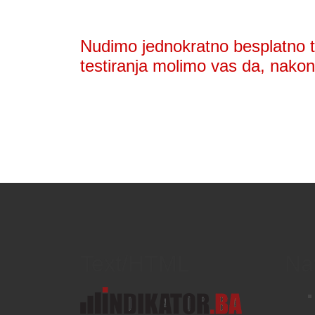
Nudimo jednokratno besplatno te
testiranja molimo vas da, nakon 
Text/HTML
Na