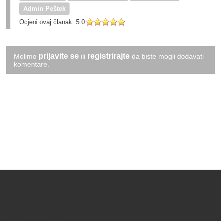
Admin Peštek
Ocjeni ovaj članak:
5.0
prijavite se
registrirajte
Molimo
ili
da biste mogli dodavati
komentare.