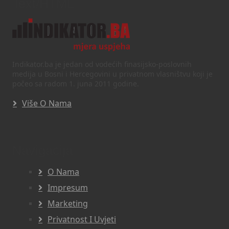
Text/HTML
Indikator.ba je jedan od vodećih finasijsko-poslovnih
medija u Bosni i Hercegovini u privatnom vlasništvu koji je
počeo sa radom 1. juna 2011 godine.
Više O Nama
Navigacija
O Nama
Impresum
Marketing
Privatnost I Uvjeti