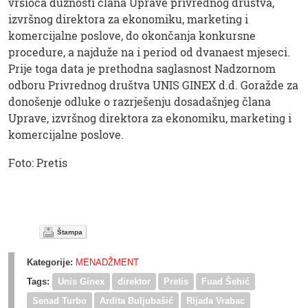
vršioca dužnosti člana Uprave privrednog društva,
izvršnog direktora za ekonomiku, marketing i
komercijalne poslove, do okončanja konkursne
procedure, a najduže na i period od dvanaest mjeseci.
Prije toga data je prethodna saglasnost Nadzornom
odboru Privrednog društva UNIS GINEX d.d. Goražde za
donošenje odluke o razrješenju dosadašnjeg člana
Uprave, izvršnog direktora za ekonomiku, marketing i
komercijalne poslove.
Foto: Pretis
Štampa
Kategorije:
MENADŽMENT
Tags:
Unis Ginex
direktor
Pretis
Fuad Šehić
Senad Turbo
Ardita Buljubašić
Rijada Vrabac