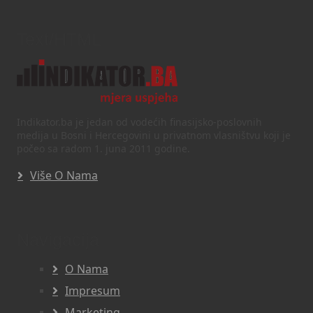
Text/HTML
Indikator.ba je jedan od vodećih finasijsko-poslovnih
medija u Bosni i Hercegovini u privatnom vlasništvu koji je
počeo sa radom 1. juna 2011 godine.
Više O Nama
Navigacija
O Nama
Impresum
Marketing