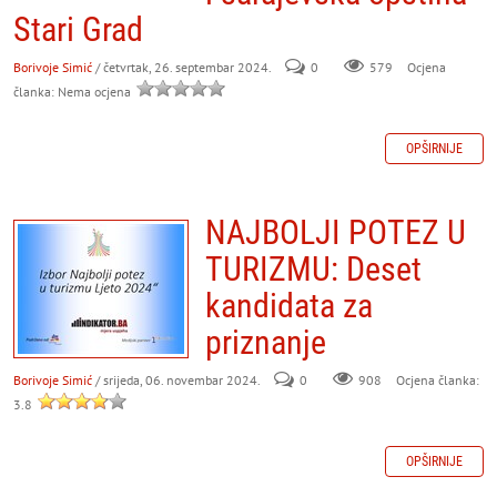
Stari Grad
Borivoje Simić
/ četvrtak, 26. septembar 2024.
0
579
Ocjena
članka: Nema ocjena
OPŠIRNIJE
NAJBOLJI POTEZ U
TURIZMU: Deset
kandidata za
priznanje
Borivoje Simić
/ srijeda, 06. novembar 2024.
0
908
Ocjena članka:
3.8
OPŠIRNIJE