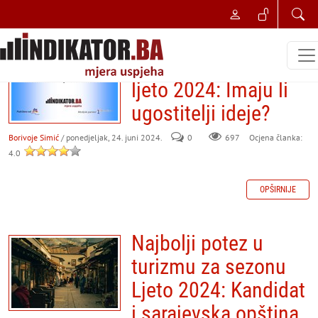
NAJBOLJI POSLOVNI POTEZ
Izbor najboljeg
poteza u turizmu za
ljeto 2024: Imaju li
ugostitelji ideje?
Borivoje Simić
/ ponedjeljak, 24. juni 2024.
0
697
Ocjena članka:
4.0
OPŠIRNIJE
Najbolji potez u
turizmu za sezonu
Ljeto 2024: Kandidat
i sarajevska opština