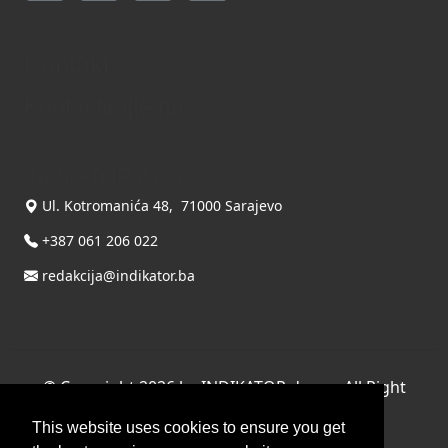
Kontakt
Kontaktirajte nas
INDIKATOR d.o.o.
Ul. Kotromanića 48, 71000 Sarajevo
+387 061 206 022
redakcija@indikator.ba
©
Copyright 2026 by INDIKATOR d.o.o.
, All Right
Reserved.
This website uses cookies to ensure you get