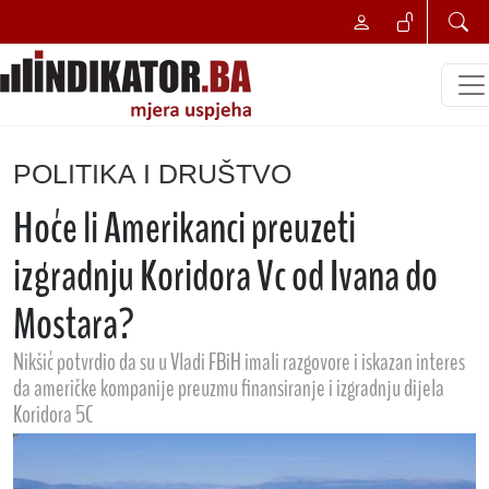
POLITIKA I DRUŠTVO
Hoće li Amerikanci preuzeti
izgradnju Koridora Vc od Ivana do
Mostara?
Nikšić potvrdio da su u Vladi FBiH imali razgovore i iskazan interes
da američke kompanije preuzmu finansiranje i izgradnju dijela
Koridora 5C