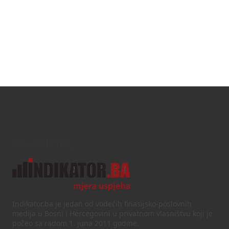
Text/HTML
Indikator.ba je jedan od vodećih finasijsko-poslovnih
medija u Bosni i Hercegovini u privatnom vlasništvu koji je
počeo sa radom 1. juna 2011 godine.