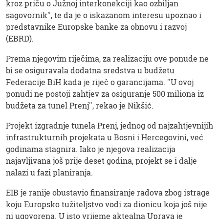
kroz priču o Južnoj interkonekciji kao ozbiljan
sagovornik'', te da je o iskazanom interesu upoznao i
predstavnike Europske banke za obnovu i razvoj
(EBRD).
Prema njegovim riječima, za realizaciju ove ponude ne
bi se osiguravala dodatna sredstva u budžetu
Federacije BiH kada je riječ o garancijama. ''U ovoj
ponudi ne postoji zahtjev za osiguranje 500 miliona iz
budžeta za tunel Prenj'', rekao je Nikšić.
Projekt izgradnje tunela Prenj, jednog od najzahtjevnijih
infrastrukturnih projekata u Bosni i Hercegovini, već
godinama stagnira. Iako je njegova realizacija
najavljivana još prije deset godina, projekt se i dalje
nalazi u fazi planiranja.
EIB je ranije obustavio finansiranje radova zbog istrage
koju Europsko tužiteljstvo vodi za dionicu koja još nije
ni ugovorena. U isto vrijeme aktealna Uprava je