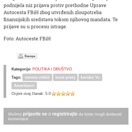
podnijela niz prijava protiv prethodne Uprave
Autocesta FBiH zbog utvrđenih zloupotreba
finansijskih sredstava tokom njihovog mandata. Te
prijave su u procesu istrage.
Foto: Autoceste FBiH
Štampa
Kategorije:
POLITIKA I DRUŠTVO
Tags:
nermin nikšić
tunel prenj
koridor Vc
Amerikanci
Ocjeni ovaj članak:
5.0
prijavite se
registrirajte
Molimo
ili
da biste mogli dodavati
komentare.