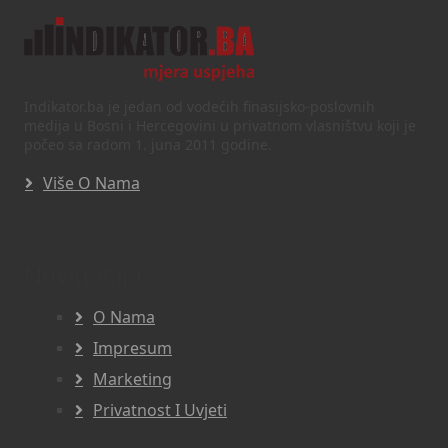
Indikator.ba je jedan od vodećih finasijsko-poslovnih
medija u Bosni i Hercegovini u privatnom vlasništvu koji je
počeo sa radom 1. juna 2011 godine.
Više O Nama
Navigacija
O Nama
Impresum
Marketing
Privatnost I Uvjeti