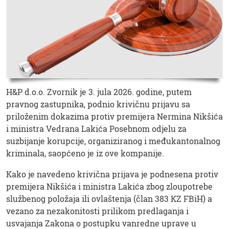
H&P d.o.o. Zvornik je 3. jula 2026. godine, putem
pravnog zastupnika, podnio krivičnu prijavu sa
priloženim dokazima protiv premijera Nermina Nikšića
i ministra Vedrana Lakića Posebnom odjelu za
suzbijanje korupcije, organiziranog i međukantonalnog
kriminala, saopćeno je iz ove kompanije.
Kako je navedeno krivična prijava je podnesena protiv
premijera Nikšića i ministra Lakića zbog zloupotrebe
službenog položaja ili ovlaštenja (član 383 KZ FBiH) a
vezano za nezakonitosti prilikom predlaganja i
usvajanja Zakona o postupku vanredne uprave u