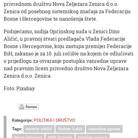
privrednom društvu Nova Željezara Zenica d.o.o.
Zenica od posebnog sistemskog značaja za Federaciju
Bosne i Hercegovine te nanošenja štete.
Podsjećamo, sudija Općinskog suda u Zenici Dino
Aličić, u pravnoj stvari predlagača Vlada Federacije
Bosne i Hercegovine, koju zastupa premijer Federacije
BiH, zakazao je za 10. juli ročište na kojem će odlučivati
o prijedlogu za otvaranje postupka vanredne uprave
nad pravnim licem privredno društvo Nova Željezara
Zenica d.o.o. Zenica.
Foto: Pixabay
Štampa
Kategorije:
POLITIKA I DRUŠTVO
Tags:
nermin nikšić
Vedran Lakić
vanredna uprava
Nova željezara
H&P Zvornik
krivična prijava