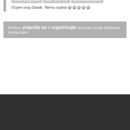
Ocjeni ovaj članak:
Nema ocjena
prijavite se
registrirajte
Molimo
ili
da biste mogli dodavati
komentare.
Text/HTML