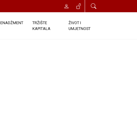
t će vam odobren trenutni pristup
onds. Once you click the Register
ENADŽMENT
TRŽIŠTE
ŽIVOT I
KAPITALA
UMJETNOST