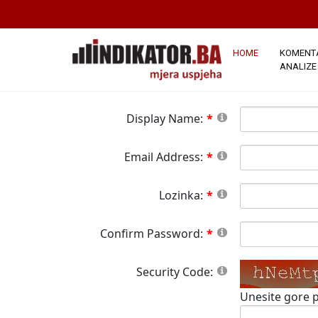
*Napomena:
Članstvo na ovoj stranici j
stranici.Sva polja označena crvenom zvj
button please wait until the system responds.
HOME
KOMENTA
ANALIZE
Display Name:
Email Address:
Lozinka:
Confirm Password:
Security Code:
Unesite gore p