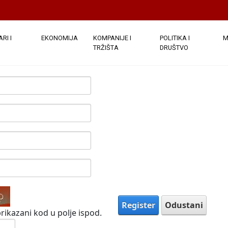
e javno. Nakon što su podaci o vašem računu dostavljeni, bi
ezdicom su obavezna.
(
Note:
- Registration may take several sec
)
RI I
EKONOMIJA
KOMPANIJE I
POLITIKA I
M
TRŽIŠTA
DRUŠTVO
Register
Odustani
rikazani kod u polje ispod.