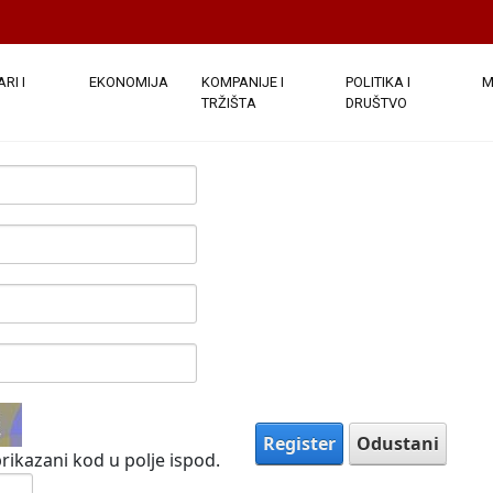
e javno. Nakon što su podaci o vašem računu dostavljeni, bi
ezdicom su obavezna.
(
Note:
- Registration may take several sec
)
RI I
EKONOMIJA
KOMPANIJE I
POLITIKA I
M
TRŽIŠTA
DRUŠTVO
Register
Odustani
rikazani kod u polje ispod.