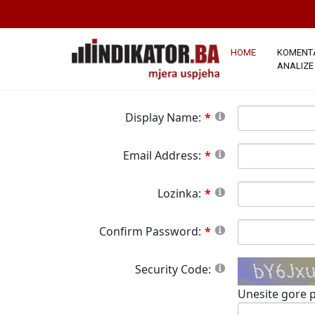
*Napomena:
Članstvo na ovoj stranici j
stranici.Sva polja označena crvenom zvj
button please wait until the system responds.
HOME
KOMENTA
ANALIZE
Display Name:
Email Address:
Lozinka:
Confirm Password:
Security Code:
Unesite gore p