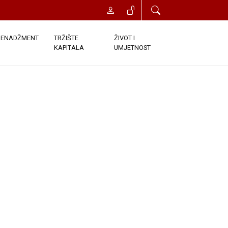
t će vam odobren trenutni pristup
onds. Once you click the Register
ENADŽMENT
TRŽIŠTE
ŽIVOT I
KAPITALA
UMJETNOST