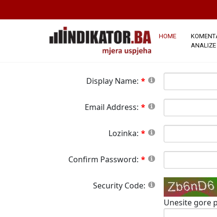
*Napomena:
Članstvo na ovoj stranici j
stranici.Sva polja označena crvenom zvj
button please wait until the system responds.
HOME
KOMENTA
ANALIZE
Display Name:
Email Address:
Lozinka:
Confirm Password:
Security Code:
Unesite gore p