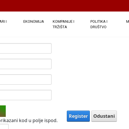
e javno. Nakon što su podaci o vašem računu dostavljeni, bi
ezdicom su obavezna.
(
Note:
- Registration may take several sec
)
RI I
EKONOMIJA
KOMPANIJE I
POLITIKA I
M
TRŽIŠTA
DRUŠTVO
Register
Odustani
rikazani kod u polje ispod.