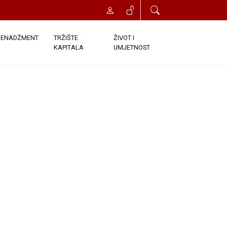
t će vam odobren trenutni pristup
onds. Once you click the Register
ENADŽMENT
TRŽIŠTE
ŽIVOT I
KAPITALA
UMJETNOST