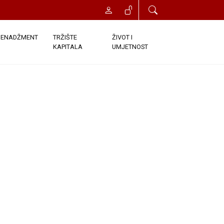
t će vam odobren trenutni pristup
onds. Once you click the Register
ENADŽMENT
TRŽIŠTE
ŽIVOT I
KAPITALA
UMJETNOST