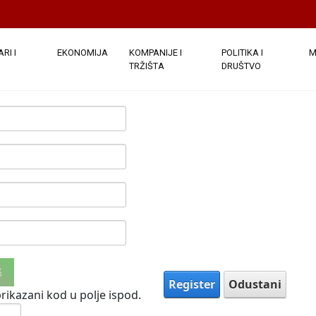
e javno. Nakon što su podaci o vašem računu dostavljeni, bi
ezdicom su obavezna.
(
Note:
- Registration may take several sec
)
RI I
EKONOMIJA
KOMPANIJE I
POLITIKA I
M
TRŽIŠTA
DRUŠTVO
Register
Odustani
rikazani kod u polje ispod.