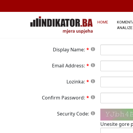
*Napomena:
Članstvo na ovoj stranici j
stranici.Sva polja označena crvenom zvj
button please wait until the system responds.
HOME
KOMENTA
ANALIZE
Display Name:
Email Address:
Lozinka:
Confirm Password:
Security Code:
Unesite gore p