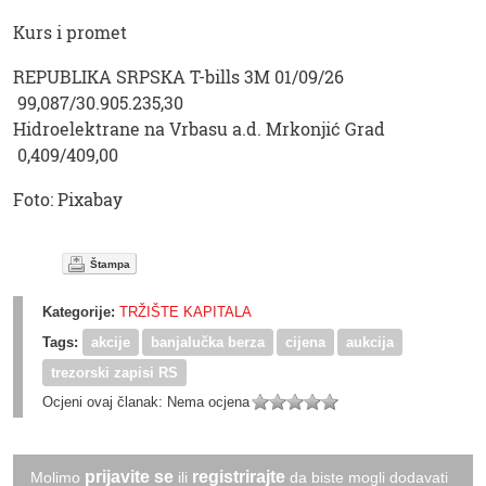
Kurs i promet
REPUBLIKA SRPSKA T-bills 3M 01/09/26
99,087/30.905.235,30
Hidroelektrane na Vrbasu a.d. Mrkonjić Grad
0,409/409,00
Foto: Pixabay
Štampa
Kategorije:
TRŽIŠTE KAPITALA
Tags:
akcije
banjalučka berza
cijena
aukcija
trezorski zapisi RS
Ocjeni ovaj članak:
Nema ocjena
prijavite se
registrirajte
Molimo
ili
da biste mogli dodavati