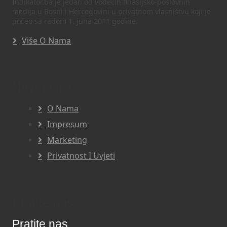
Indikator.ba je jedan od vodećih finasijsko-poslovnih
medija u Bosni i Hercegovini u privatnom vlasništvu koji je
počeo sa radom 1. juna 2011 godine.
Više O Nama
Navigacija
O Nama
Impresum
Marketing
Privatnost I Uvjeti
Pratite nas
Pratite nas