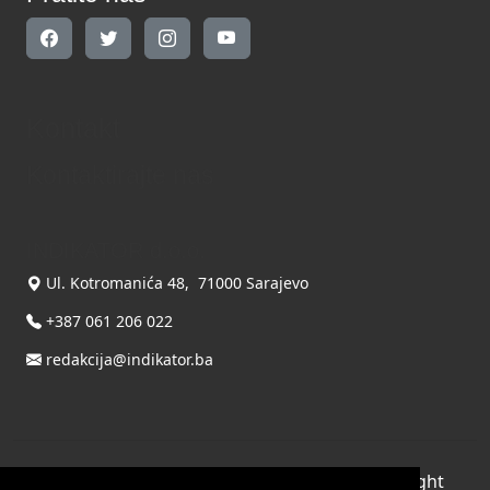
Kontakt
Kontaktirajte nas
INDIKATOR d.o.o.
Ul. Kotromanića 48, 71000 Sarajevo
+387 061 206 022
redakcija@indikator.ba
©
Copyright 2026 by INDIKATOR d.o.o.
, All Right