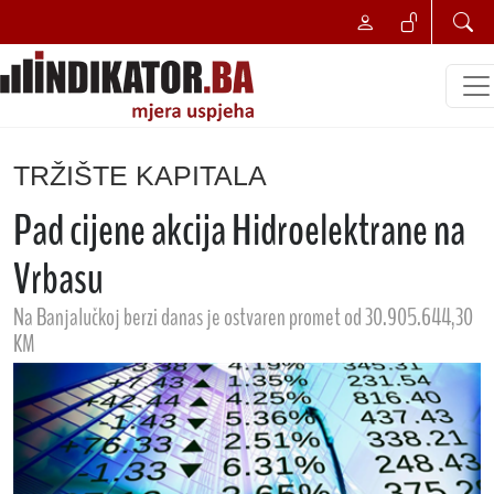
TRŽIŠTE KAPITALA
Pad cijene akcija Hidroelektrane na
Vrbasu
Na Banjalučkoj berzi danas je ostvaren promet od 30.905.644,30
KM