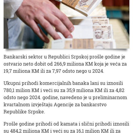
Bankarski sektor u Republici Srpskoj prošle godine je
ostvario neto dobit od 266,9 miliona KM koja je veća za
19,7 miliona KM ili za 7,97 odsto nego u 2024.
Ukupni prihodi komercijalnih banaka lani su iznosili
780,1 milion KM i veći su za 35,9 miliona KM ili za 4,82
odsto nego 2024. godine, navedeno je u preliminarnom
kvartalnom izvještaju Agencije za bankarstvo
Republike Srpske.
Prošle godine prihodi od kamata i slični prihodi iznosili
su 484,2 miliona KM i veći su za 16,1 milion KM ili za