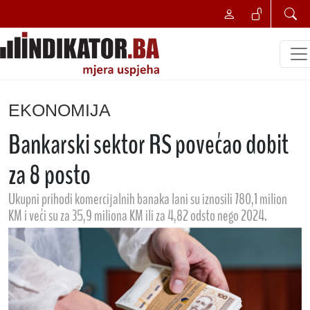
EKONOMIJA
Bankarski sektor RS povećao dobit
za 8 posto
Ukupni prihodi komercijalnih banaka lani su iznosili 780,1 milion
KM i veći su za 35,9 miliona KM ili za 4,82 odsto nego 2024.