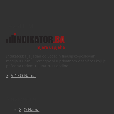
Text/HTML
Indikator.ba je jedan od vodećih finasijsko-poslovnih
medija u Bosni i Hercegovini u privatnom vlasništvu koji je
počeo sa radom 1. juna 2011 godine.
Više O Nama
Navigacija
O Nama