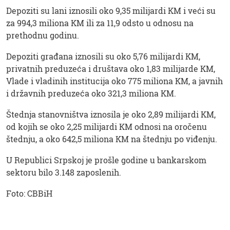
Depoziti su lani iznosili oko 9,35 milijardi KM i veći su
za 994,3 miliona KM ili za 11,9 odsto u odnosu na
prethodnu godinu.
Depoziti građana iznosili su oko 5,76 milijardi KM,
privatnih preduzeća i društava oko 1,83 milijarde KM,
Vlade i vladinih institucija oko 775 miliona KM, a javnih
i državnih preduzeća oko 321,3 miliona KM.
Štednja stanovništva iznosila je oko 2,89 milijardi KM,
od kojih se oko 2,25 milijardi KM odnosi na oročenu
štednju, a oko 642,5 miliona KM na štednju po viđenju.
U Republici Srpskoj je prošle godine u bankarskom
sektoru bilo 3.148 zaposlenih.
Foto: CBBiH