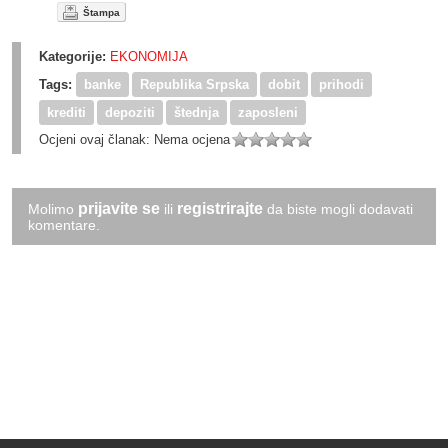
Štampa
Kategorije:
EKONOMIJA
Tags:
banke
Republika Srpska
dobit
prihodi
krediti
depoziti
štednja
zaposleni
Ocjeni ovaj članak:
Nema ocjena
prijavite se
registrirajte
Molimo
ili
da biste mogli dodavati
komentare.