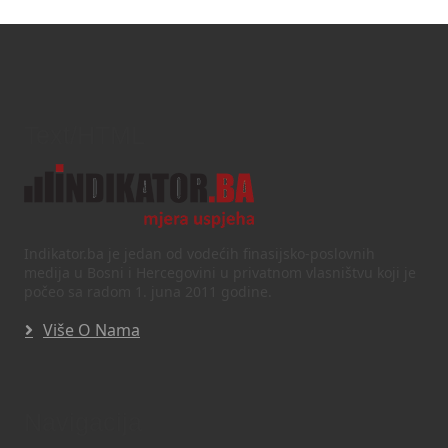
Text/HTML
Indikator.ba je jedan od vodećih finasijsko-poslovnih
medija u Bosni i Hercegovini u privatnom vlasništvu koji je
počeo sa radom 1. juna 2011 godine.
Više O Nama
Navigacija