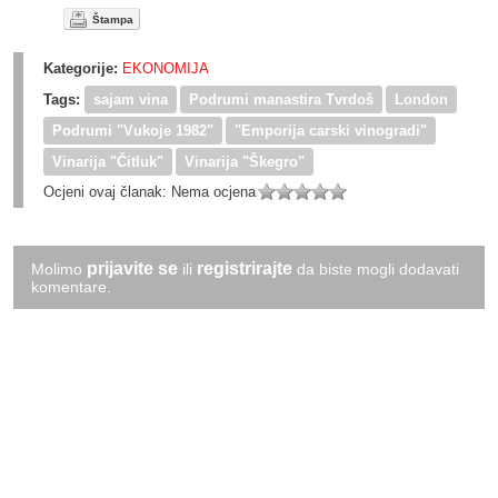
Štampa
Kategorije:
EKONOMIJA
Tags:
sajam vina
Podrumi manastira Tvrdoš
London
Podrumi "Vukoje 1982"
"Emporija carski vinogradi"
Vinarija "Čitluk"
Vinarija "Škegro"
Ocjeni ovaj članak:
Nema ocjena
prijavite se
registrirajte
Molimo
ili
da biste mogli dodavati
komentare.