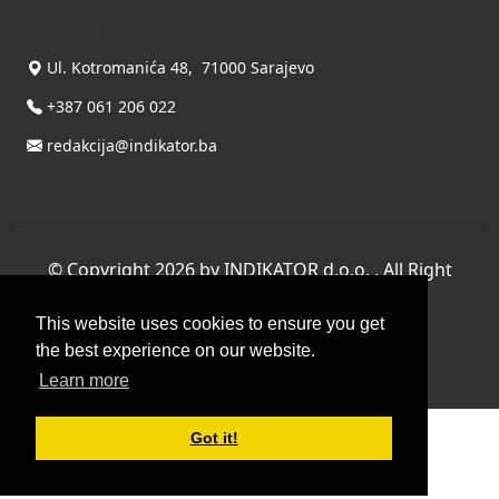
INDIKATOR d.o.o.
Ul. Kotromanića 48, 71000 Sarajevo
+387 061 206 022
redakcija@indikator.ba
©
Copyright 2026 by INDIKATOR d.o.o.
, All Right
Reserved.
This website uses cookies to ensure you get
Terms Of Use
|
Privacy Statement
the best experience on our website.
Powered by THYME SYSTEMS doo
Learn more
Got it!