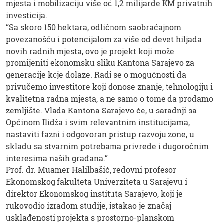
mjesta i mobilizaciju više od 1,2 milijarde KM privatnih
investicija.
“Sa skoro 150 hektara, odličnom saobraćajnom
povezanošću i potencijalom za više od devet hiljada
novih radnih mjesta, ovo je projekt koji može
promijeniti ekonomsku sliku Kantona Sarajevo za
generacije koje dolaze. Radi se o mogućnosti da
privučemo investitore koji donose znanje, tehnologiju i
kvalitetna radna mjesta, a ne samo o tome da prodamo
zemljište. Vlada Kantona Sarajevo će, u saradnji sa
Općinom Ilidža i svim relevantnim institucijama,
nastaviti fazni i odgovoran pristup razvoju zone, u
skladu sa stvarnim potrebama privrede i dugoročnim
interesima naših građana.”
Prof. dr. Muamer Halilbašić, redovni profesor
Ekonomskog fakulteta Univerziteta u Sarajevu i
direktor Ekonomskog instituta Sarajevo, koji je
rukovodio izradom studije, istakao je značaj
usklađenosti projekta s prostorno-planskom