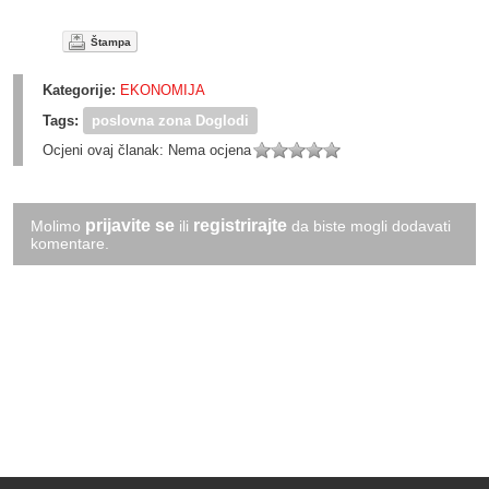
Štampa
Kategorije:
EKONOMIJA
Tags:
poslovna zona Doglodi
Ocjeni ovaj članak:
Nema ocjena
prijavite se
registrirajte
Molimo
ili
da biste mogli dodavati
komentare.