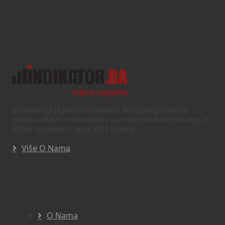
Text/HTML
Indikator.ba je jedan od vodećih finasijsko-poslovnih
medija u Bosni i Hercegovini u privatnom vlasništvu koji je
počeo sa radom 1. juna 2011 godine.
Više O Nama
Navigacija
O Nama