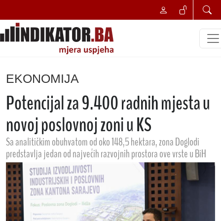
EKONOMIJA
Potencijal za 9.400 radnih mjesta u
novoj poslovnoj zoni u KS
Sa analitičkim obuhvatom od oko 148,5 hektara, zona Doglodi
predstavlja jedan od najvećih razvojnih prostora ove vrste u BiH