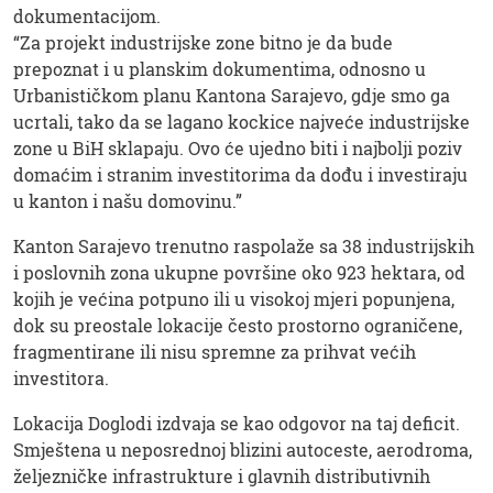
dokumentacijom.
“Za projekt industrijske zone bitno je da bude
prepoznat i u planskim dokumentima, odnosno u
Urbanističkom planu Kantona Sarajevo, gdje smo ga
ucrtali, tako da se lagano kockice najveće industrijske
zone u BiH sklapaju. Ovo će ujedno biti i najbolji poziv
domaćim i stranim investitorima da dođu i investiraju
u kanton i našu domovinu.”
Kanton Sarajevo trenutno raspolaže sa 38 industrijskih
i poslovnih zona ukupne površine oko 923 hektara, od
kojih je većina potpuno ili u visokoj mjeri popunjena,
dok su preostale lokacije često prostorno ograničene,
fragmentirane ili nisu spremne za prihvat većih
investitora.
Lokacija Doglodi izdvaja se kao odgovor na taj deficit.
Smještena u neposrednoj blizini autoceste, aerodroma,
željezničke infrastrukture i glavnih distributivnih