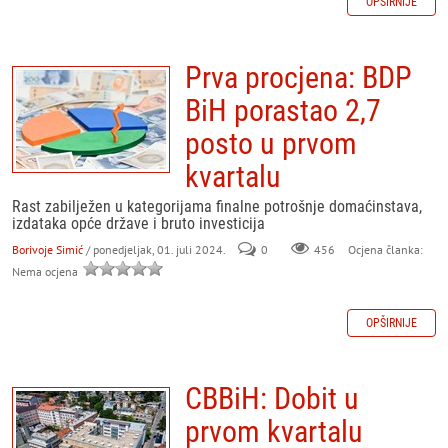
OPŠIRNIJE
Prva procjena: BDP
BiH porastao 2,7
posto u prvom
kvartalu
Rast zabilježen u kategorijama finalne potrošnje domaćinstava,
izdataka opće države i bruto investicija
Borivoje Simić
/ ponedjeljak, 01. juli 2024.
0
456
Ocjena članka:
Nema ocjena
OPŠIRNIJE
CBBiH: Dobit u
prvom kvartalu