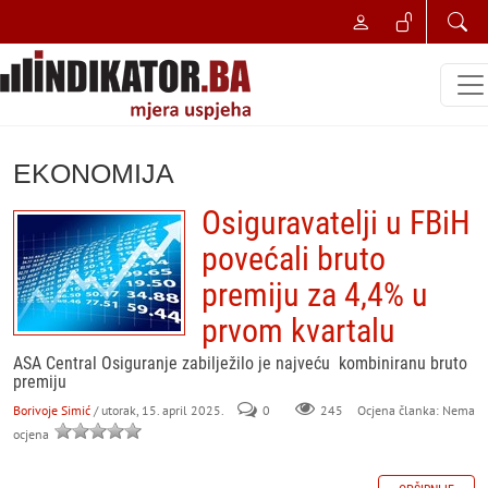
EKONOMIJA
Osiguravatelji u FBiH
povećali bruto
premiju za 4,4% u
prvom kvartalu
ASA Central Osiguranje zabilježilo je najveću kombiniranu bruto
premiju
Borivoje Simić
/ utorak, 15. april 2025.
0
245
Ocjena članka: Nema
ocjena