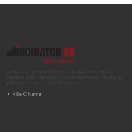
Text/HTML
Indikator.ba je jedan od vodećih finasijsko-poslovnih
medija u Bosni i Hercegovini u privatnom vlasništvu koji je
počeo sa radom 1. juna 2011 godine.
Više O Nama
Navigacija