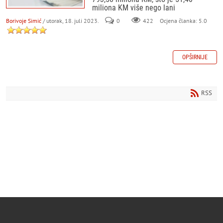
miliona KM više nego lani
Borivoje Simić
/ utorak, 18. juli 2023.
0
422
Ocjena članka: 5.0
OPŠIRNIJE
RSS