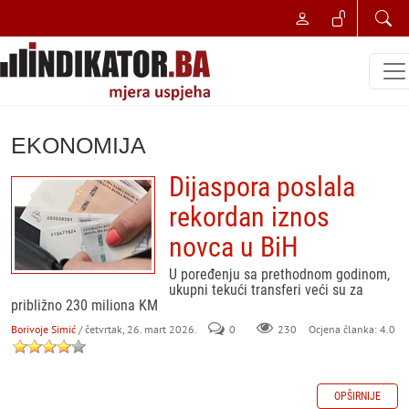
EKONOMIJA
Dijaspora poslala
rekordan iznos
novca u BiH
U poređenju sa prethodnom godinom,
ukupni tekući transferi veći su za
približno 230 miliona KM
Borivoje Simić
/ četvrtak, 26. mart 2026.
0
230
Ocjena članka: 4.0
OPŠIRNIJE