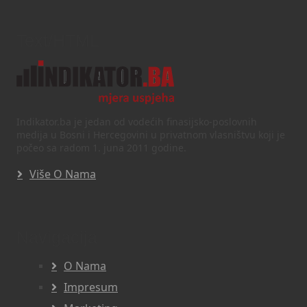
Text/HTML
Indikator.ba je jedan od vodećih finasijsko-poslovnih
medija u Bosni i Hercegovini u privatnom vlasništvu koji je
počeo sa radom 1. juna 2011 godine.
Više O Nama
Navigacija
O Nama
Impresum