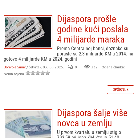
Dijaspora prošle
godine kući poslala
4 milijarde maraka
Prema Centralnoj banci, doznake su
porasle sa 2,3 milijarde KM u 2014. na
gotovo 4 milijarde KM u 2024. godini
Borivoje Simić
/ četvrtak, 03. juli 2025.
0
332
Ocjena članka:
Nema ocjena
OPŠIRNIJE
Dijaspora šalje više
novca u zemlju
U prvom kvartalu u zemlju stiglo
793,58 miliona KM, što je 51,40