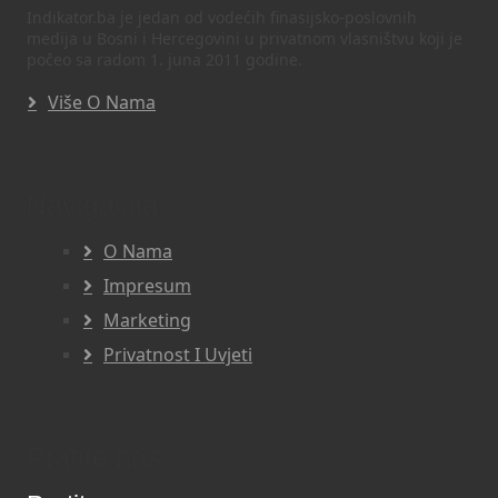
Indikator.ba je jedan od vodećih finasijsko-poslovnih
medija u Bosni i Hercegovini u privatnom vlasništvu koji je
počeo sa radom 1. juna 2011 godine.
Više O Nama
Navigacija
O Nama
Impresum
Marketing
Privatnost I Uvjeti
Pratite nas