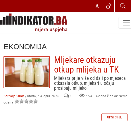
EKONOMIJA
Mljekare otkazuju
otkup mlijeka u TK
Mljekara prije više od da i po mjeseca
otkazala otkup, mljekari u očaju
prosipaju mlijeko
Borivoje Simić
/ utorak, 14. april 2026.
0
154
Ocjena članka: Nema
ocjena
OPŠIRNIJE