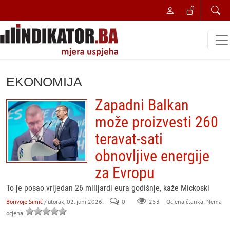
EKONOMIJA
Zapadni Balkan
može proizvesti 260
teravat-sati
obnovljive energije
za Evropu
To je posao vrijedan 26 milijardi eura godišnje, kaže Mickoski
Borivoje Simić
/ utorak, 02. juni 2026.
0
253
Ocjena članka: Nema
ocjena