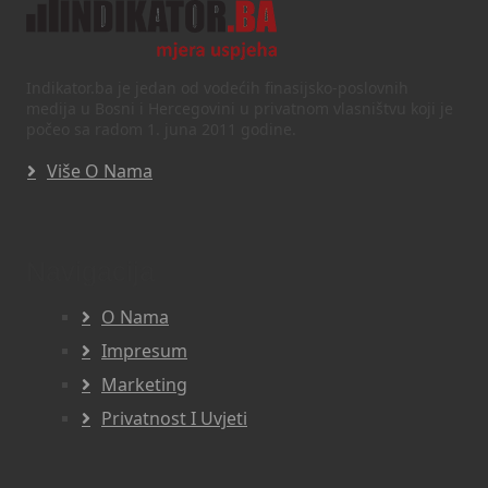
Indikator.ba je jedan od vodećih finasijsko-poslovnih
medija u Bosni i Hercegovini u privatnom vlasništvu koji je
počeo sa radom 1. juna 2011 godine.
Više O Nama
Navigacija
O Nama
Impresum
Marketing
Privatnost I Uvjeti