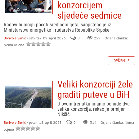
konzorcijem
sljedeće sedmice
Radovi bi mogli početi sredinom ljeta, saopšteno je iz
Ministarstva energetike i rudarstva Republike Srpske
Borivoje Simić
/ četvrtak, 09. april 2026.
0
259
Ocjena članka:
Nema ocjena
OPŠIRNIJE
Veliki konzorciji žele
graditi puteve u BiH
U ovom trenutku imamo ponude dva
velika konzorcija, rekao je prmijer
Nikšić
Borivoje Simić
/ petak, 18. april 2025.
0
314
Ocjena članka: Nema
ocjena