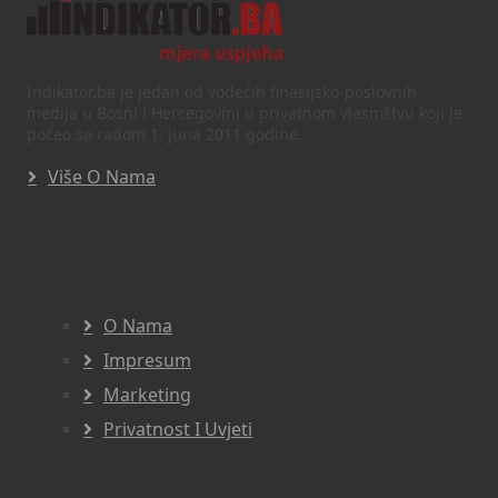
Indikator.ba je jedan od vodećih finasijsko-poslovnih
medija u Bosni i Hercegovini u privatnom vlasništvu koji je
počeo sa radom 1. juna 2011 godine.
Više O Nama
Navigacija
O Nama
Impresum
Marketing
Privatnost I Uvjeti