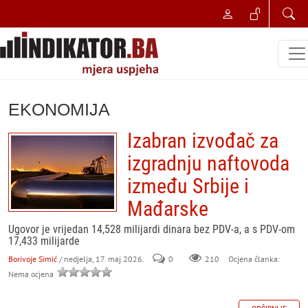
EKONOMIJA
Izabran izvođač za
izgradnju naftovoda
između Srbije i
Mađarske
Ugovor je vrijedan 14,528 milijardi dinara bez PDV-a, a s PDV-om
17,433 milijarde
Borivoje Simić
/ nedjelja, 17. maj 2026.
0
210
Ocjena članka:
Nema ocjena