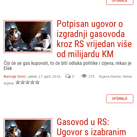
OPŠIRNIJE
Potpisan ugovor o
izgradnji gasovoda
kroz RS vrijedan više
od milijardu KM
Čiji će se gas kupovati, to će biti odluka politike i cijena, rekao je
Elek
Borivoje Simić
/ petak, 17. april 2026.
0
235
Ocjena članka: Nema
ocjena
OPŠIRNIJE
Gasovod u RS:
Ugovor s izabranim