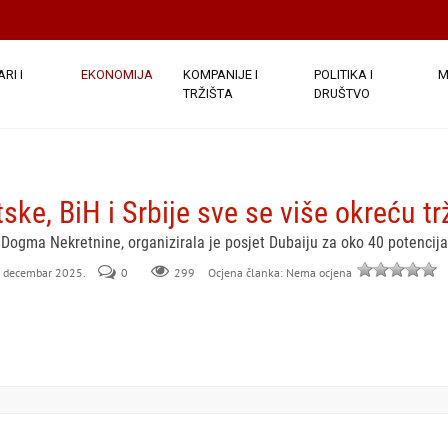
RI I
EKONOMIJA
KOMPANIJE I
POLITIKA I
M
TRŽIŠTA
DRUŠTVO
tske, BiH i Srbije sve se više okreću t
Dogma Nekretnine, organizirala je posjet Dubaiju za oko 40 potencijal
5. decembar 2025.
0
299
Ocjena članka: Nema ocjena