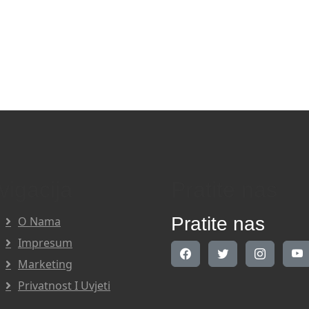
vigacija
Pratite nas
Pratite nas
O Nama
Impresum
Marketing
Privatnost I Uvjeti