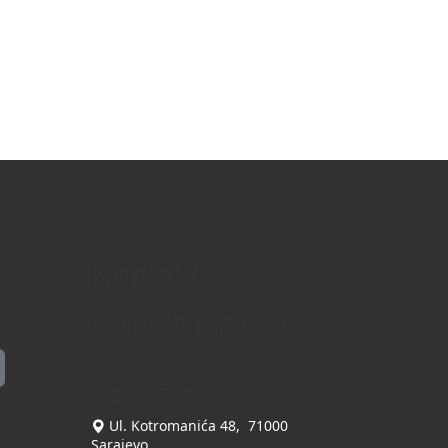
Kontakt
Kontaktirajte nas
INDIKATOR d.o.o.
Ul. Kotromanića 48, 71000
Sarajevo