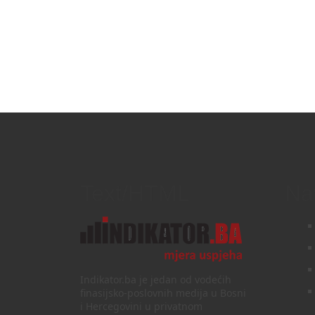
Text/HTML
Na
Indikator.ba je jedan od vodećih
finasijsko-poslovnih medija u Bosni
i Hercegovini u privatnom