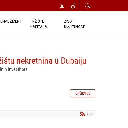
ENADŽMENT
TRŽIŠTE
ŽIVOT I
KAPITALA
UMJETNOST
ržištu nekretnina u Dubaiju
nih investitora
OPŠIRNIJE
RSS