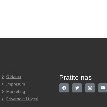
vigacija
Pratite nas
Pratite nas
O Nama
Impresum
Marketing
Privatnost I Uvjeti