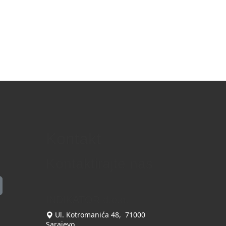
Kontakt
Kontaktirajte nas
INDIKATOR d.o.o.
Ul. Kotromanića 48, 71000
Sarajevo