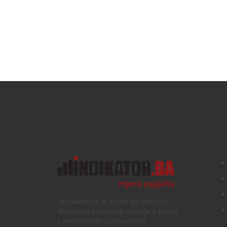
Text/HTML
Na
Indikator.ba je jedan od vodećih
finasijsko-poslovnih medija u Bosni
i Hercegovini u privatnom