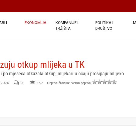
RI I
EKONOMIJA
KOMPANIJE I
POLITIKA I
M
TRŽIŠTA
DRUŠTVO
zuju otkup mlijeka u TK
 i po mjeseca otkazala otkup, mljekari u očaju prosipaju mlijeko
l 2026.
0
152
Ocjena članka: Nema ocjena