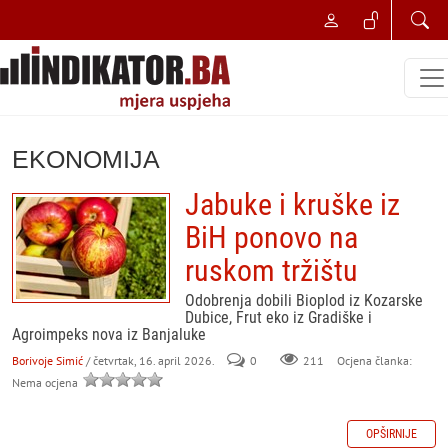
EKONOMIJA
Jabuke i kruške iz
BiH ponovo na
ruskom tržištu
Odobrenja dobili Bioplod iz Kozarske
Dubice, Frut eko iz Gradiške i
Agroimpeks nova iz Banjaluke
Borivoje Simić
/ četvrtak, 16. april 2026.
0
211
Ocjena članka:
Nema ocjena
OPŠIRNIJE