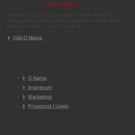
Indikator.ba je jedan od vodećih finasijsko-poslovnih
medija u Bosni i Hercegovini u privatnom vlasništvu koji je
počeo sa radom 1. juna 2011 godine.
Više O Nama
Navigacija
O Nama
Impresum
Marketing
Privatnost I Uvjeti
Pratite nas