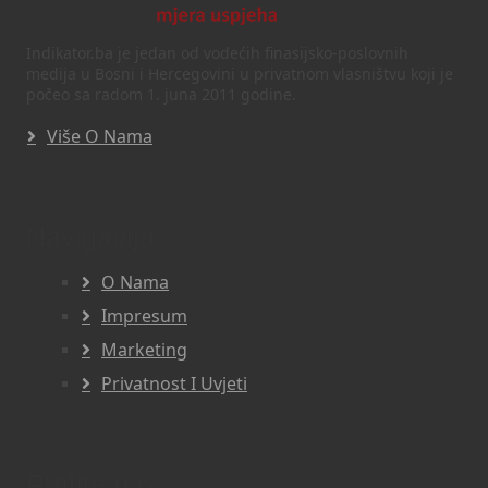
Indikator.ba je jedan od vodećih finasijsko-poslovnih
medija u Bosni i Hercegovini u privatnom vlasništvu koji je
počeo sa radom 1. juna 2011 godine.
Više O Nama
Navigacija
O Nama
Impresum
Marketing
Privatnost I Uvjeti
Pratite nas