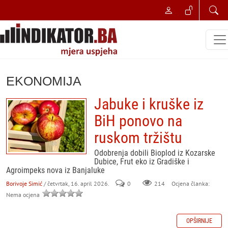
EKONOMIJA
Jabuke i kruške iz
BiH ponovo na
ruskom tržištu
Odobrenja dobili Bioplod iz Kozarske
Dubice, Frut eko iz Gradiške i
Agroimpeks nova iz Banjaluke
Borivoje Simić
/ četvrtak, 16. april 2026.
0
214
Ocjena članka:
Nema ocjena
OPŠIRNIJE