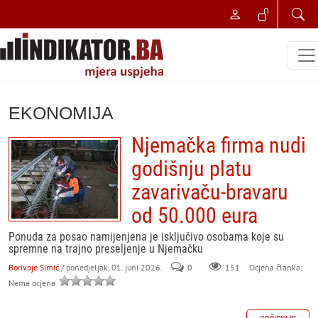
EKONOMIJA
Njemačka firma nudi
godišnju platu
zavarivaču-bravaru
od 50.000 eura
Ponuda za posao namijenjena je isključivo osobama koje su
spremne na trajno preseljenje u Njemačku
Borivoje Simić
/ ponedjeljak, 01. juni 2026.
0
151
Ocjena članka:
Nema ocjena