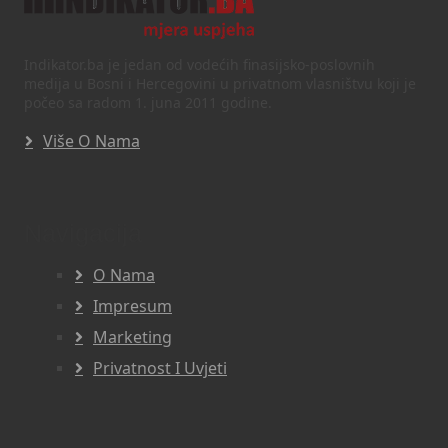
Indikator.ba je jedan od vodećih finasijsko-poslovnih
medija u Bosni i Hercegovini u privatnom vlasništvu koji je
počeo sa radom 1. juna 2011 godine.
Više O Nama
Navigacija
O Nama
Impresum
Marketing
Privatnost I Uvjeti