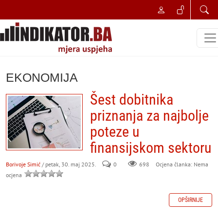
EKONOMIJA
Šest dobitnika
priznanja za najbolje
poteze u
finansijskom sektoru
Borivoje Simić
/ petak, 30. maj 2025.
0
698
Ocjena članka: Nema
ocjena
OPŠIRNIJE