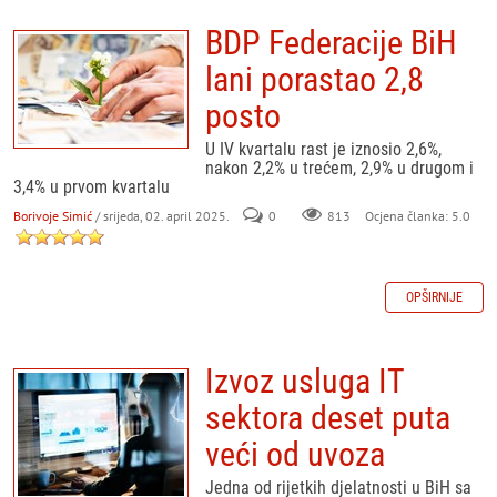
BDP Federacije BiH
lani porastao 2,8
posto
U IV kvartalu rast je iznosio 2,6%,
nakon 2,2% u trećem, 2,9% u drugom i
3,4% u prvom kvartalu
Borivoje Simić
/ srijeda, 02. april 2025.
0
813
Ocjena članka: 5.0
OPŠIRNIJE
Izvoz usluga IT
sektora deset puta
veći od uvoza
Jedna od rijetkih djelatnosti u BiH sa