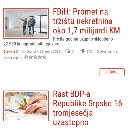
FBiH: Promet na
tržištu nekretnina
oko 1,7 milijardi KM
Prošle godine ukupno sklopljeno
22.980 kupoprodajnih ugovora
Borivoje Simić
/ četvrtak, 13. mart 2025.
0
572
Ocjena članka:
Nema ocjena
OPŠIRNIJE
Rast BDP-a
Republike Srpske 16
tromjesečja
uzastopno