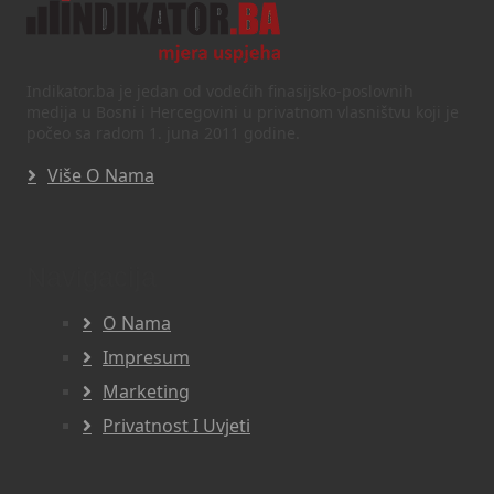
Indikator.ba je jedan od vodećih finasijsko-poslovnih
medija u Bosni i Hercegovini u privatnom vlasništvu koji je
počeo sa radom 1. juna 2011 godine.
Više O Nama
Navigacija
O Nama
Impresum
Marketing
Privatnost I Uvjeti