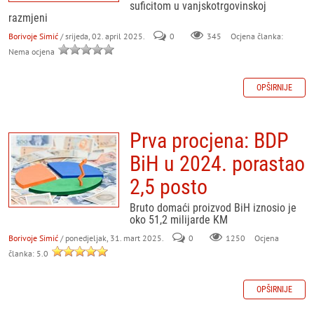
suficitom u vanjskotrgovinskoj
razmjeni
Borivoje Simić
/ srijeda, 02. april 2025.
0
345
Ocjena članka:
Nema ocjena
OPŠIRNIJE
Prva procjena: BDP
BiH u 2024. porastao
2,5 posto
Bruto domaći proizvod BiH iznosio je
oko 51,2 milijarde KM
Borivoje Simić
/ ponedjeljak, 31. mart 2025.
0
Ocjena
1250
članka: 5.0
OPŠIRNIJE