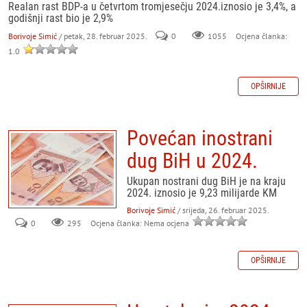
Realan rast BDP-a u četvrtom tromjesečju 2024.iznosio je 3,4%, a
godišnji rast bio je 2,9%
Borivoje Simić
/ petak, 28. februar 2025.
0
Ocjena članka:
1055
1.0
OPŠIRNIJE
Povećan inostrani
dug BiH u 2024.
Ukupan nostrani dug BiH je na kraju
2024. iznosio je 9,23 milijarde KM
Borivoje Simić
/ srijeda, 26. februar 2025.
0
295
Ocjena članka: Nema ocjena
OPŠIRNIJE