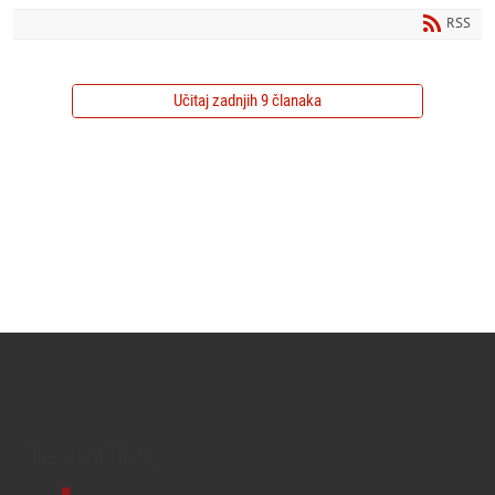
RSS
Učitaj zadnjih 9 članaka
Text/HTML