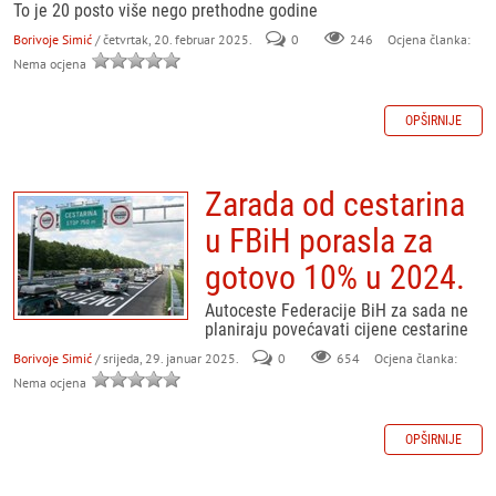
To je 20 posto više nego prethodne godine
Borivoje Simić
/ četvrtak, 20. februar 2025.
0
246
Ocjena članka:
Nema ocjena
OPŠIRNIJE
Zarada od cestarina
u FBiH porasla za
gotovo 10% u 2024.
Autoceste Federacije BiH za sada ne
planiraju povećavati cijene cestarine
Borivoje Simić
/ srijeda, 29. januar 2025.
0
654
Ocjena članka:
Nema ocjena
OPŠIRNIJE