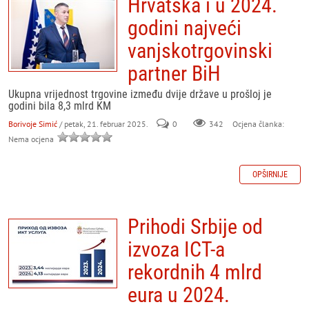
Hrvatska i u 2024.
godini najveći
vanjskotrgovinski
partner BiH
Ukupna vrijednost trgovine između dvije države u prošloj je
godini bila 8,3 mlrd KM
Borivoje Simić
/ petak, 21. februar 2025.
0
342
Ocjena članka:
Nema ocjena
OPŠIRNIJE
Prihodi Srbije od
izvoza ICT-a
rekordnih 4 mlrd
eura u 2024.