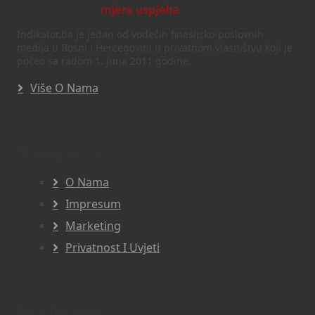
Indikator.ba je jedan od vodećih finasijsko-poslovnih
medija u Bosni i Hercegovini u privatnom vlasništvu koji je
počeo sa radom 1. juna 2011 godine.
Više O Nama
Navigacija
O Nama
Impresum
Marketing
Privatnost I Uvjeti
Pratite nas