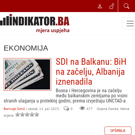
EKONOMIJA
SDI na Balkanu: BiH
na začelju, Albanija
iznenadila
Bosna i Hercegovina je na začelju
među balkanskim zemljama po visini
stranih ulaganja u protekloj godini, prema izvještaju UNCTAD-a
Borivoje Simić
/ utorak, 11. juli 2023.
0
477
Ocjena članka: Nema
ocjena
OPŠIRNIJE