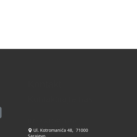
Kontakt
Kontaktirajte nas
INDIKATOR d.o.o.
Ul. Kotromanića 48, 71000
Sarajevo