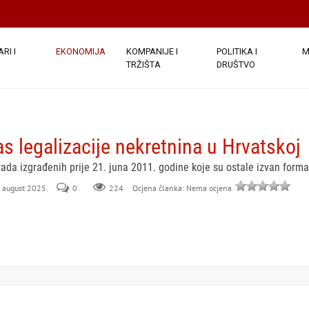
RI I
EKONOMIJA
KOMPANIJE I
POLITIKA I
M
TRŽIŠTA
DRUŠTVO
as legalizacije nekretnina u Hrvatskoj
grada izgrađenih prije 21. juna 2011. godine koje su ostale izvan forma
. august 2025.
0
224
Ocjena članka: Nema ocjena