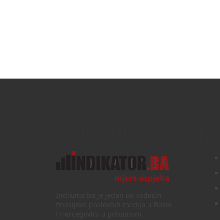
Text/HTML
Na
Indikator.ba je jedan od vodećih
finasijsko-poslovnih medija u Bosni
i Hercegovini u privatnom