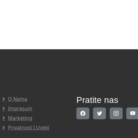
vigacija
Pratite nas
Pratite nas
O Nama
Impresum
Marketing
Privatnost I Uvjeti