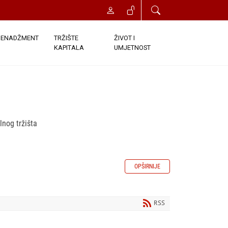
ENADŽMENT
TRŽIŠTE
ŽIVOT I
KAPITALA
UMJETNOST
lnog tržišta
OPŠIRNIJE
RSS