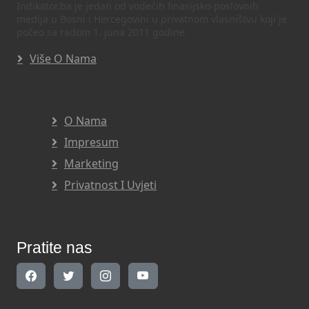
Indikator.ba je jedan od vodećih finasijsko-poslovnih
medija u Bosni i Hercegovini u privatnom vlasništvu koji je
počeo sa radom 1. juna 2011 godine.
Više O Nama
O Nama
Impresum
Marketing
Privatnost I Uvjeti
Pratite nas