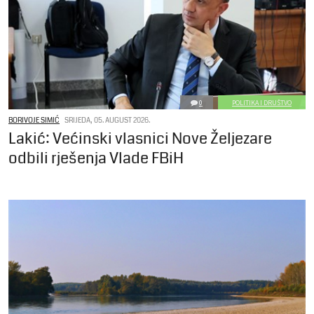
0
POLITIKA I DRUŠTVO
BORIVOJE SIMIĆ
SRIJEDA, 05. AUGUST 2026.
Lakić: Većinski vlasnici Nove Željezare
odbili rješenja Vlade FBiH