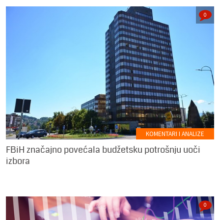
0
KOMENTARI I ANALIZE
FBiH značajno povećala budžetsku potrošnju uoči
izbora
0