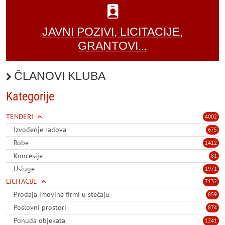
JAVNI POZIVI, LICITACIJE,
GRANTOVI...
ČLANOVI KLUBA
Kategorije
TENDERI
4002
Izvođenje radova
675
Robe
1412
Koncesije
81
Usluge
1971
LICITACIJE
7132
Prodaja imovine firmi u stečaju
859
Poslovni prostori
874
Ponuda objekata
1241