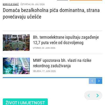
BORIVOJE SIMIĆ
ČETVRTAK, 09. JULI 2026.
Domaća bezalkoholna pića dominantna, strana
povećavaju učešće
Bh. termoelektrane ispuštaju zagađenje
12,7 puta veće od dozvoljenog
UTORAK, 23. JUNI 2026.
MMF upozorava bh. vlasti na rizike
rekordnog zaduživanja
SRIJEDA, 17. JUNI 2026.
ŽIVOT I UMJETNOST