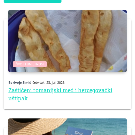
ŽIVOT I UMJETNOST
Borivoje Simić
, četvrtak, 23. juli 2026.
Zaštićeni romanijski med i hercegovački
uštipak