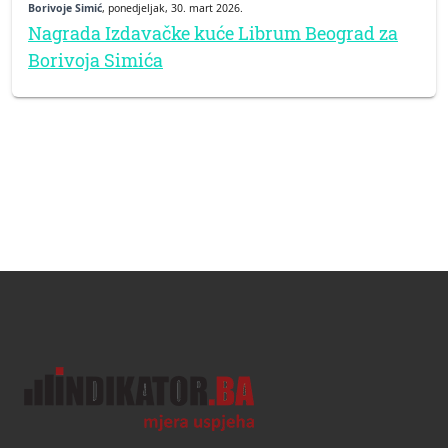
Borivoje Simić
, ponedjeljak, 30. mart 2026.
Nagrada Izdavačke kuće Librum Beograd za
Borivoja Simića