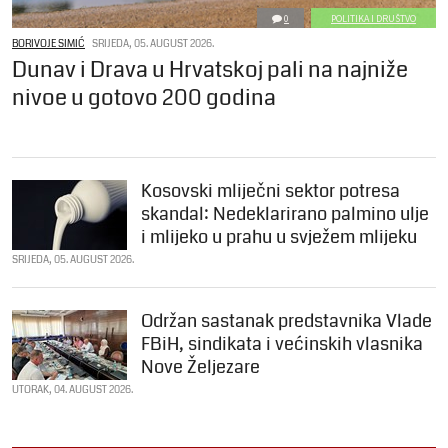
0
POLITIKA I DRUŠTVO
BORIVOJE SIMIĆ
SRIJEDA, 05. AUGUST 2026.
Dunav i Drava u Hrvatskoj pali na najniže
nivoe u gotovo 200 godina
Kosovski mliječni sektor potresa
skandal: Nedeklarirano palmino ulje
i mlijeko u prahu u svježem mlijeku
SRIJEDA, 05. AUGUST 2026.
Održan sastanak predstavnika Vlade
FBiH, sindikata i većinskih vlasnika
Nove Željezare
UTORAK, 04. AUGUST 2026.