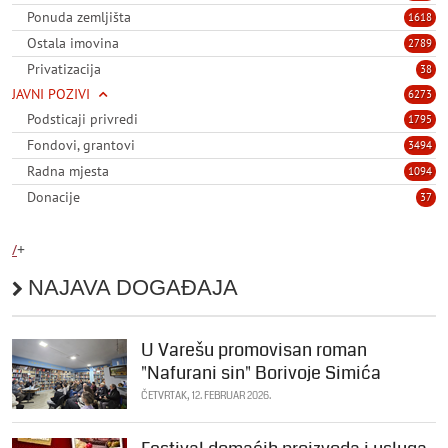
Ponuda zemljišta
1618
Ostala imovina
2789
Privatizacija
38
JAVNI POZIVI
6273
Podsticaji privredi
1795
Fondovi, grantovi
3494
Radna mjesta
1094
Donacije
37
/
+
NAJAVA DOGAĐAJA
U Varešu promovisan roman
"Nafurani sin" Borivoje Simića
ČETVRTAK, 12. FEBRUAR 2026.