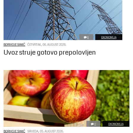
0
EKONOMIJA
BORIVOJE SIMIĆ
ČETVRTAK, 06. AUGUST 2026.
Uvoz struje gotovo prepolovljen
0
EKONOMIJA
BORIVOJE SIMIĆ
SRIJEDA, 05. AUGUST 2026.