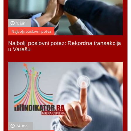
1. juni
Najbolji poslovni potez
Najbolji poslovni potez: Rekordna transakcija
u Varešu
24. maj