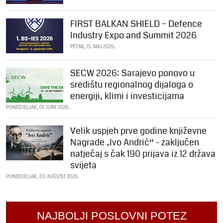
FIRST BALKAN SHIELD – Defence
Industry Expo and Summit 2026
PETAK, 15. MAJ 2026.
SECW 2026: Sarajevo ponovo u
središtu regionalnog dijaloga o
energiji, klimi i investicijama
PONEDJELJAK, 01. JUNI 2026.
Velik uspjeh prve godine književne
Nagrade „Ivo Andrić“ - zaključen
natječaj s čak 190 prijava iz 12 država
svijeta
PONEDJELJAK, 03. AUGUST 2026.
NAJBOLJI POSLOVNI POTEZ