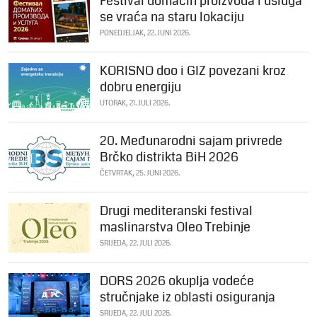
Festival domaćih proizvoda i usluga
se vraća na staru lokaciju
PONEDJELJAK, 22. JUNI 2026.
KORISNO doo i GIZ povezani kroz
dobru energiju
UTORAK, 21. JULI 2026.
20. Međunarodni sajam privrede
Brčko distrikta BiH 2026
ČETVRTAK, 25. JUNI 2026.
Drugi mediteranski festival
maslinarstva Oleo Trebinje
SRIJEDA, 22. JULI 2026.
DORS 2026 okuplja vodeće
stručnjake iz oblasti osiguranja
SRIJEDA, 22. JULI 2026.