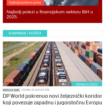
Najbolji poslovni potez
Najbolji potezi u finansijskom sektoru BiH u
2025.
KOMPANIJE I TRŽIŠTA
0
KOMPANIJE I TRŽIŠTA
BORIVOJE SIMIĆ
UTORAK, 04. AUGUST 2026.
DP World pokrenuo novi željeznički koridor
koji povezuje zapadnu i jugoistočnu Evropu