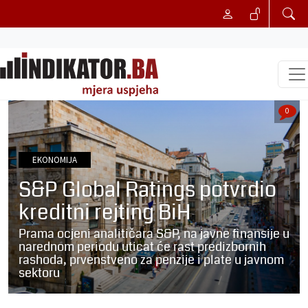
0
EKONOMIJA
S&P Global Ratings potvrdio
kreditni rejting BiH
Prama ocjeni analitičara S&P, na javne finansije u
narednom periodu uticat će rast predizbornih
rashoda, prvenstveno za penzije i plate u javnom
sektoru