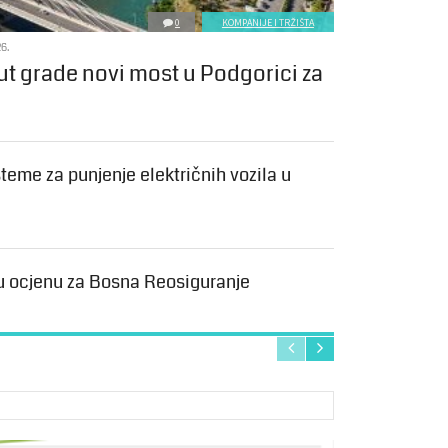
0
KOMPANIJE I TRŽIŠTA
6.
ut grade novi most u Podgorici za
teme za punjenje električnih vozila u
u ocjenu za Bosna Reosiguranje