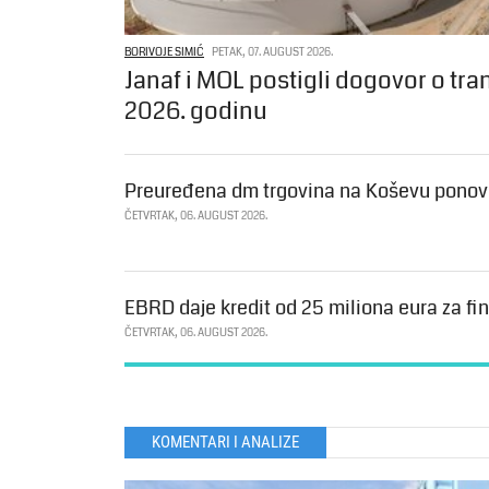
BORIVOJE SIMIĆ
PETAK, 07. AUGUST 2026.
Janaf i MOL postigli dogovor o tra
2026. godinu
Preuređena dm trgovina na Koševu ponovo
ČETVRTAK, 06. AUGUST 2026.
EBRD daje kredit od 25 miliona eura za fin
ČETVRTAK, 06. AUGUST 2026.
KOMENTARI I ANALIZE