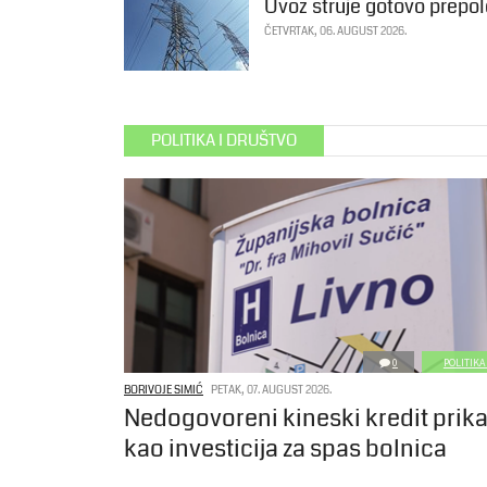
Uvoz struje gotovo prepol
ČETVRTAK, 06. AUGUST 2026.
POLITIKA I DRUŠTVO
0
POLITIKA
BORIVOJE SIMIĆ
PETAK, 07. AUGUST 2026.
Nedogovoreni kineski kredit prik
kao investicija za spas bolnica