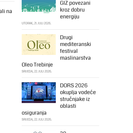
GIZ povezani
kroz dobru
ali na
energiju
UTORAK, 21. JULI 2026.
Drugi
mediteranski
festival
maslinarstva
Oleo Trebinje
SRIJEDA, 22. JULI 2026.
DORS 2026
okuplja vodeće
stručnjake iz
oblasti
osiguranja
SRIJEDA, 22. JULI 2026.