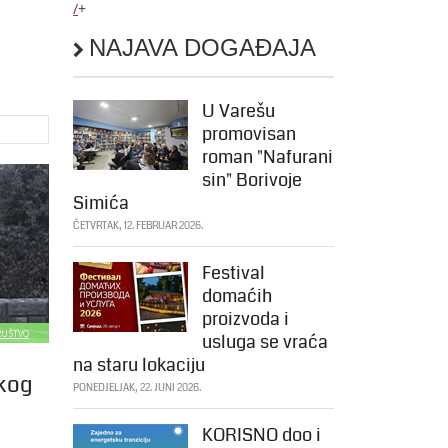
/
+
NAJAVA DOGAĐAJA
U Varešu
promovisan
roman "Nafurani
sin" Borivoje
Simića
ČETVRTAK, 12. FEBRUAR 2026.
Festival
domaćih
proizvoda i
DRUŠTVO
usluga se vraća
na staru lokaciju
okog
PONEDJELJAK, 22. JUNI 2026.
KORISNO doo i