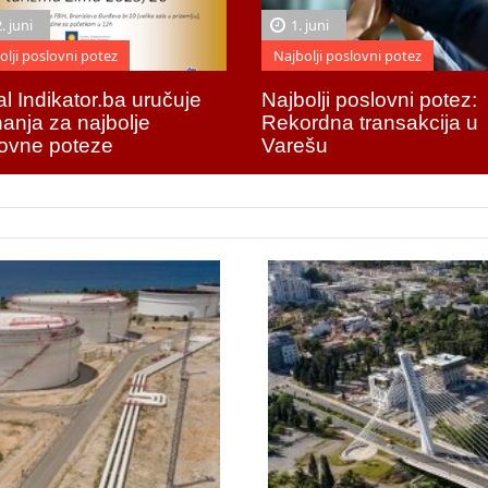
. juni
1. juni
olji poslovni potez
Najbolji poslovni potez
al Indikator.ba uručuje
Najbolji poslovni potez:
nanja za najbolje
Rekordna transakcija u
ovne poteze
Varešu