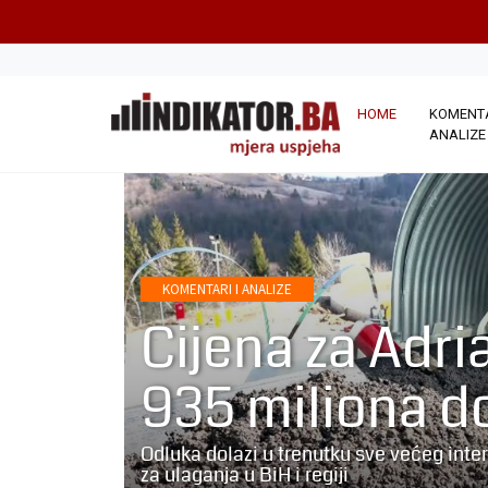
HOME
KOMENTA
ANALIZE
KOMENTARI I ANALIZE
Cijena za Adri
935 miliona d
Odluka dolazi u trenutku sve većeg int
za ulaganja u BiH i regiji