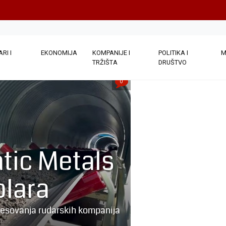
RI I
EKONOMIJA
KOMPANIJE I
POLITIKA I
M
TRŽIŠTA
DRUŠTVO
0
atic Metals
olara
eresovanja rudarskih kompanija