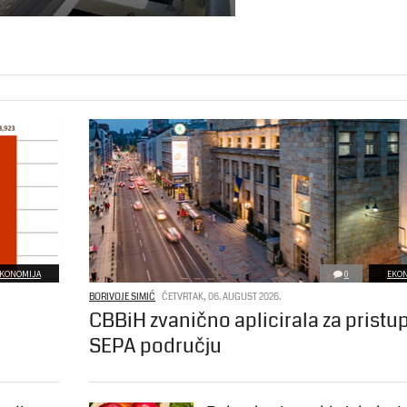
KONOMIJA
0
EKO
BORIVOJE SIMIĆ
ČETVRTAK, 06. AUGUST 2026.
CBBiH zvanično aplicirala za pristu
SEPA području