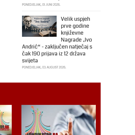
PONEDJELJAK, 01. JUNI 2026.
Velik uspjeh
prve godine
književne
Nagrade „Ivo
Andrić“ - zaključen natječaj s
čak 190 prijava iz 12 država
svijeta
PONEDJELJAK, 03. AUGUST 2026.