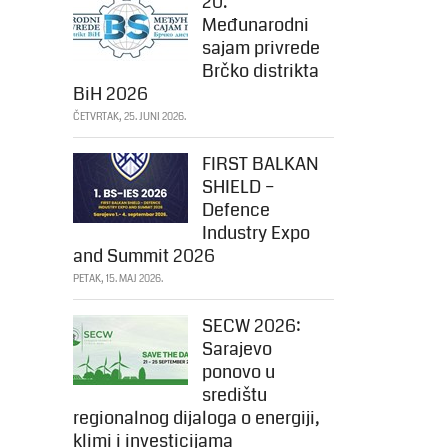
20.
Međunarodni
sajam privrede
Brčko distrikta
BiH 2026
ČETVRTAK, 25. JUNI 2026.
FIRST BALKAN
SHIELD –
Defence
Industry Expo
and Summit 2026
PETAK, 15. MAJ 2026.
SECW 2026:
Sarajevo
ponovo u
središtu
regionalnog dijaloga o energiji,
klimi i investicijama