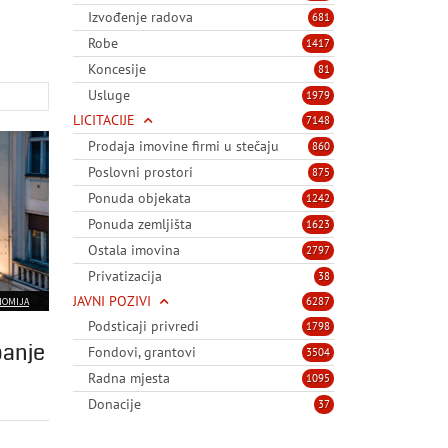
Izvođenje radova
681
Robe
1417
Koncesije
81
Usluge
1979
LICITACIJE
7148
Prodaja imovine firmi u stečaju
860
Poslovni prostori
875
Ponuda objekata
1242
Ponuda zemljišta
1623
Ostala imovina
2797
Privatizacija
38
JAVNI POZIVI
6287
NOMIJA
Podsticaji privredi
1798
panje
Fondovi, grantovi
3504
Radna mjesta
1095
Donacije
37