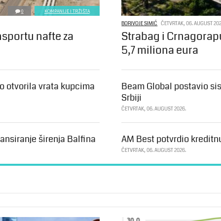
0
KOMPANIJE I TRŽIŠTA
BORIVOJE SIMIĆ
ČETVRTAK, 06. AUGUST 202
nsportu nafte za
Strabag i Crnagorap
5,7 miliona eura
 otvorila vrata kupcima
Beam Global postavio sis
Srbiji
ČETVRTAK, 06. AUGUST 2026.
ansiranje širenja Balfina
AM Best potvrdio kreditn
ČETVRTAK, 06. AUGUST 2026.