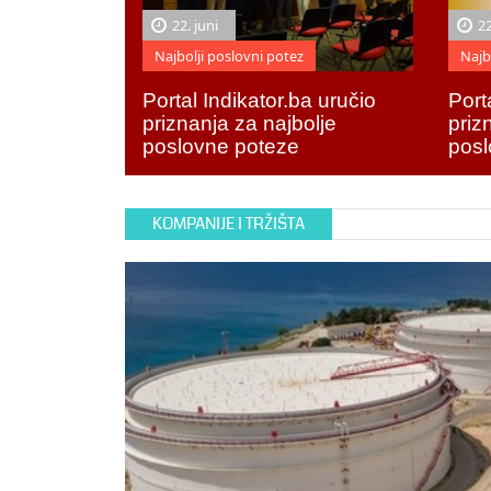
22. juni
22
Najbolji poslovni potez
Najb
Portal Indikator.ba uručio
Port
priznanja za najbolje
priz
poslovne poteze
posl
KOMPANIJE I TRŽIŠTA