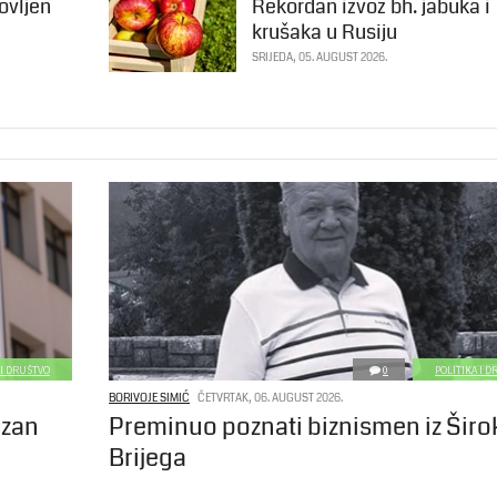
ovljen
Rekordan izvoz bh. jabuka i
krušaka u Rusiju
SRIJEDA, 05. AUGUST 2026.
 I DRUŠTVO
0
POLITIKA I 
BORIVOJE SIMIĆ
ČETVRTAK, 06. AUGUST 2026.
azan
Preminuo poznati biznismen iz Šir
Brijega