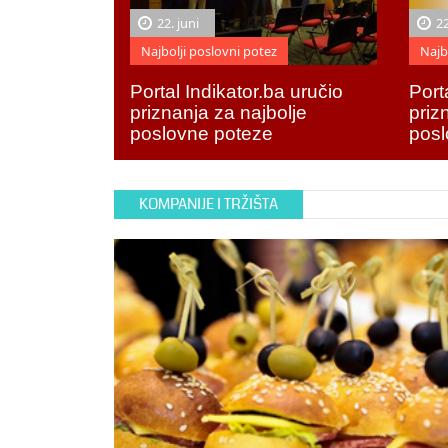
22. juni
22
Najbolji poslovni potez
Najb
Portal Indikator.ba uručio
Port
priznanja za najbolje
priz
poslovne poteze
posl
KOMPANIJE I TRŽIŠTA