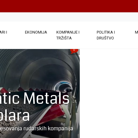
RI I
EKONOMIJA
KOMPANIJE I
POLITIKA I
M
TRŽIŠTA
DRUŠTVO
0
atic Metals
olara
eresovanja rudarskih kompanija