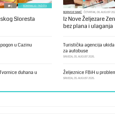
0
KOMPANIJE I TRŽIŠTA
BORIVOJE SIMIĆ
ČETVRTAK, 06. AUGUST 202
nskog Sloresta
Iz Nove Željezare Ze
bez plana i ulaganja
i pogon u Cazinu
Turistička agencija ukid
za autobuse
SRIJEDA, 05. AUGUST 2026.
 Tvornice duhana u
Željeznice FBiH u proble
SRIJEDA, 05. AUGUST 2026.