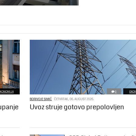
KONOMIJA
0
EKO
BORIVOJE SIMIĆ
ČETVRTAK, 06. AUGUST 2026.
tupanje
Uvoz struje gotovo prepolovljen