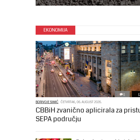
EKONOMIJA
0
E
BORIVOJE SIMIĆ
ČETVRTAK, 06. AUGUST 2026.
CBBiH zvanično aplicirala za pris
SEPA području