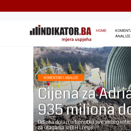
HOME
KOMENTA
ANALIZE
KOMENTARI I ANALIZE
Cijena za Adri
935 miliona d
Odluka dolazi u trenutku sve većeg int
za ulaganja u BiH i regiji