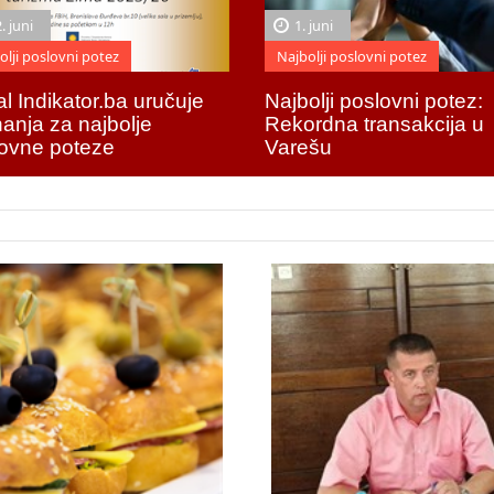
. juni
1. juni
olji poslovni potez
Najbolji poslovni potez
al Indikator.ba uručuje
Najbolji poslovni potez:
nanja za najbolje
Rekordna transakcija u
ovne poteze
Varešu