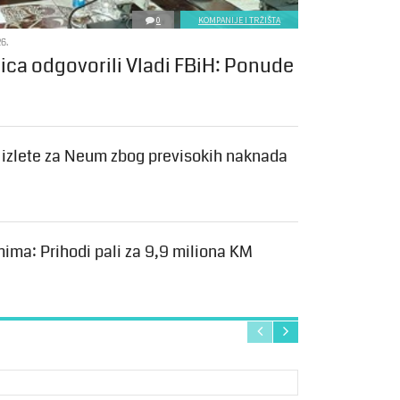
0
KOMPANIJE I TRŽIŠTA
6.
nica odgovorili Vladi FBiH: Ponude
a izlete za Neum zbog previsokih naknada
mima: Prihodi pali za 9,9 miliona KM