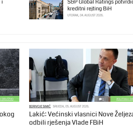
 i
S&P Global Ratings potvrdi
kreditni rejting BiH
UTORAK, 04. AUGUST 2026.
 I DRUŠTVO
0
POLITIKA I 
BORIVOJE SIMIĆ
SRIJEDA, 05. AUGUST 2026.
rokog
Lakić: Većinski vlasnici Nove Željez
odbili rješenja Vlade FBiH