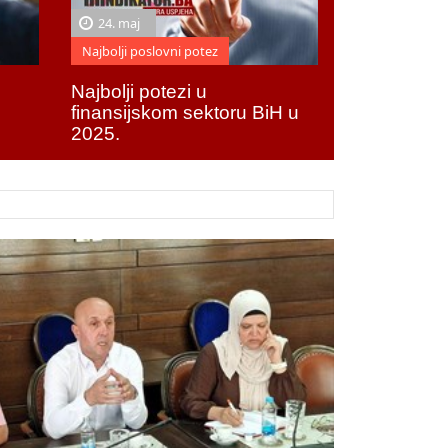
24. maj
Najbolji poslovni potez
Najbolji potezi u
finansijskom sektoru BiH u
2025.