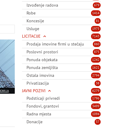
Izvođenje radova
679
Robe
1414
Koncesije
81
Usluge
1975
LICITACIJE
7143
Prodaja imovine firmi u stečaju
860
Poslovni prostori
875
Ponuda objekata
1242
Ponuda zemljišta
1621
Ostala imovina
2794
Privatizacija
38
JAVNI POZIVI
6279
NOMIJA
Podsticaji privredi
1796
Fondovi, grantovi
3499
Radna mjesta
1094
Donacije
37