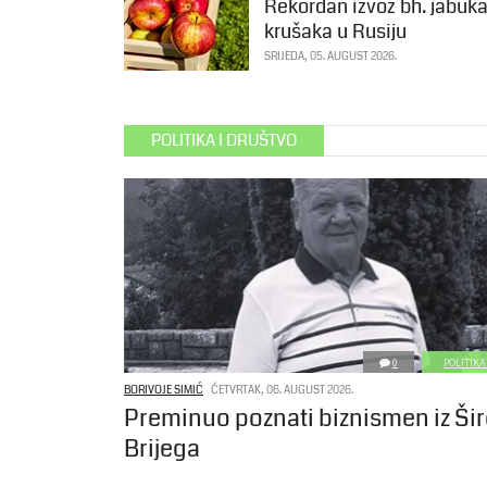
Rekordan izvoz bh. jabuka
krušaka u Rusiju
SRIJEDA, 05. AUGUST 2026.
POLITIKA I DRUŠTVO
0
POLITIKA
BORIVOJE SIMIĆ
ČETVRTAK, 06. AUGUST 2026.
Preminuo poznati biznismen iz Ši
Brijega