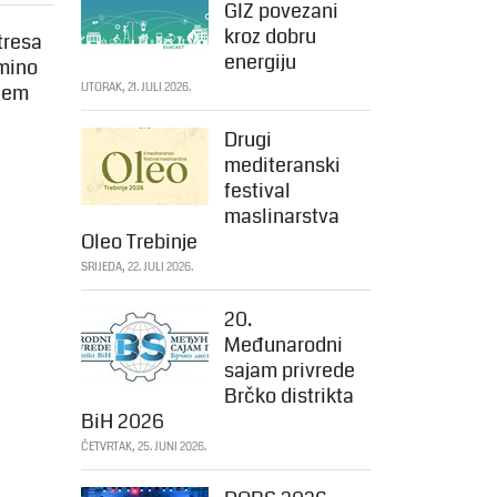
GIZ povezani
kroz dobru
tresa
energiju
lmino
ežem
UTORAK, 21. JULI 2026.
Drugi
mediteranski
festival
maslinarstva
Oleo Trebinje
SRIJEDA, 22. JULI 2026.
20.
Međunarodni
sajam privrede
Brčko distrikta
BiH 2026
ČETVRTAK, 25. JUNI 2026.