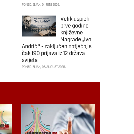
PONEDJELJAK, 01. JUNI 2026.
Velik uspjeh
prve godine
književne
Nagrade „Ivo
Andrić“ - zaključen natječaj s
čak 190 prijava iz 12 država
svijeta
PONEDJELJAK, 03. AUGUST 2026.