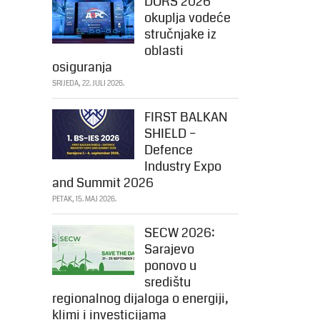
DORS 2026
okuplja vodeće
stručnjake iz
oblasti
osiguranja
SRIJEDA, 22. JULI 2026.
FIRST BALKAN
SHIELD –
Defence
Industry Expo
and Summit 2026
PETAK, 15. MAJ 2026.
SECW 2026:
Sarajevo
ponovo u
središtu
regionalnog dijaloga o energiji,
klimi i investicijama