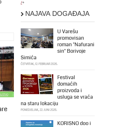
o
/
+
NAJAVA DOGAĐAJA
U Varešu
promovisan
roman "Nafurani
sin" Borivoje
Simića
ČETVRTAK, 12. FEBRUAR 2026.
Festival
domaćih
proizvoda i
DRUŠTVO
usluga se vraća
na staru lokaciju
are
PONEDJELJAK, 22. JUNI 2026.
KORISNO doo i