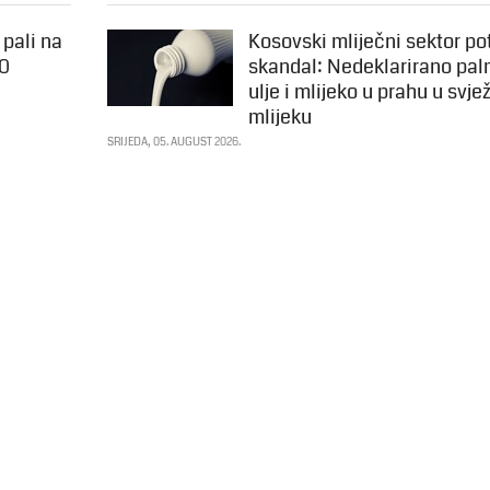
 pali na
Kosovski mliječni sektor po
00
skandal: Nedeklarirano pa
ulje i mlijeko u prahu u svj
mlijeku
SRIJEDA, 05. AUGUST 2026.