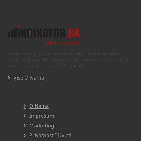
Indikator.ba je jedan od vodećih finasijsko-poslovnih
medija u Bosni i Hercegovini u privatnom vlasništvu koji je
počeo sa radom 1. juna 2011 godine.
Više O Nama
O Nama
Impresum
Marketing
Privatnost I Uvjeti