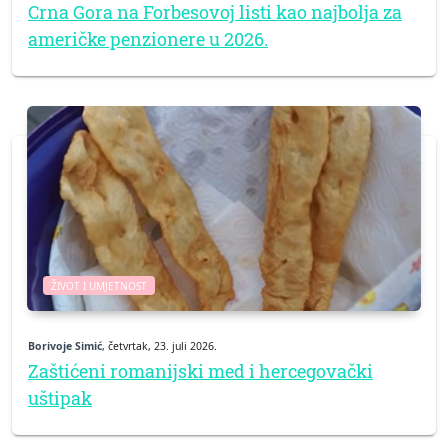
Crna Gora na Forbesovoj listi kao najbolja za
američke penzionere u 2026.
ŽIVOT I UMJETNOST
Borivoje Simić
, četvrtak, 23. juli 2026.
Zaštićeni romanijski med i hercegovački
uštipak