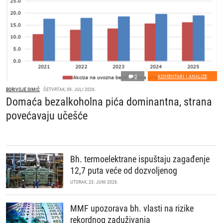
0
KOMENTARI I ANALIZE
BORIVOJE SIMIĆ
ČETVRTAK, 09. JULI 2026.
Domaća bezalkoholna pića dominantna, strana
povećavaju učešće
Bh. termoelektrane ispuštaju zagađenje
12,7 puta veće od dozvoljenog
UTORAK, 23. JUNI 2026.
MMF upozorava bh. vlasti na rizike
rekordnog zaduživanja