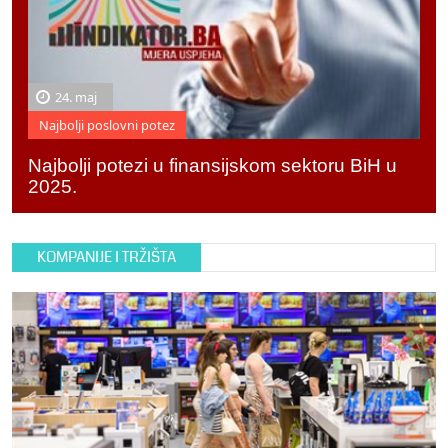
24. maj
Najbolji poslovni potez
Najbolji potezi u finansijskom sektoru BiH u
2025.
KOMPANIJE I TRŽIŠTA