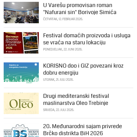
U Varešu promovisan roman
"Nafurani sin" Borivoje Simića
ČETVRTAK, 12. FEBRUAR 2026.
Festival domaćih proizvoda i usluga
se vraća na staru lokaciju
PONEDJELJAK, 22. JUNI 2026.
KORISNO doo i GIZ povezani kroz
dobru energiju
UTORAK, 21. JULI 2026.
Drugi mediteranski festival
maslinarstva Oleo Trebinje
SRIJEDA, 22. JULI 2026.
20. Međunarodni sajam privrede
Brčko distrikta BiH 2026