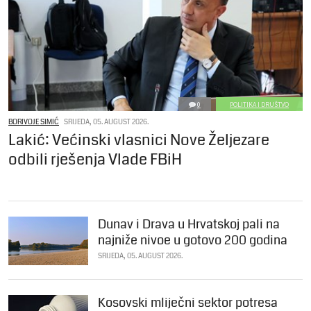
0
POLITIKA I DRUŠTVO
BORIVOJE SIMIĆ
SRIJEDA, 05. AUGUST 2026.
Lakić: Većinski vlasnici Nove Željezare
odbili rješenja Vlade FBiH
Dunav i Drava u Hrvatskoj pali na
najniže nivoe u gotovo 200 godina
SRIJEDA, 05. AUGUST 2026.
Kosovski mliječni sektor potresa