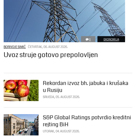
0
EKONOMIJA
BORIVOJE SIMIĆ
ČETVRTAK, 06. AUGUST 2026.
Uvoz struje gotovo prepolovljen
Rekordan izvoz bh. jabuka i krušaka
u Rusiju
SRIJEDA, 05. AUGUST 2026.
S&P Global Ratings potvrdio kreditni
rejting BiH
UTORAK, 04. AUGUST 2026.