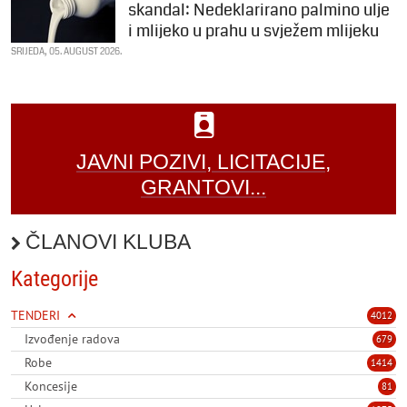
skandal: Nedeklarirano palmino ulje
i mlijeko u prahu u svježem mlijeku
SRIJEDA, 05. AUGUST 2026.
JAVNI POZIVI, LICITACIJE,
GRANTOVI...
ČLANOVI KLUBA
Kategorije
TENDERI
4012
Izvođenje radova
679
Robe
1414
Koncesije
81