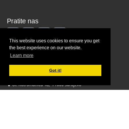
Pratite nas
This website uses cookies to ensure you get
the best experience on our website.
Kontaktirajte nas
Learn more
Got it!
INDIKATOR d.o.o.
Ul. Kotromanića 48, 71000 Sarajevo
+387 061 206 022
redakcija@indikator.ba