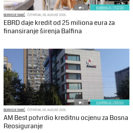
0
KOMPANIJE I TRŽIŠTA
BORIVOJE SIMIĆ
ČETVRTAK, 06. AUGUST 2026.
EBRD daje kredit od 25 miliona eura za
finansiranje širenja Balfina
0
KOMPANIJE I TRŽIŠTA
BORIVOJE SIMIĆ
ČETVRTAK, 06. AUGUST 2026.
AM Best potvrdio kreditnu ocjenu za Bosna
Reosiguranje