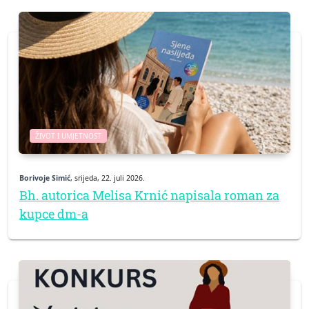
ŽIVOT I UMJETNOST
Borivoje Simić
, srijeda, 22. juli 2026.
Bh. autorica Melisa Krnić napisala roman za
kupce dm-a