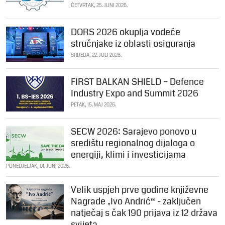
ČETVRTAK, 25. JUNI 2026.
DORS 2026 okuplja vodeće
stručnjake iz oblasti osiguranja
SRIJEDA, 22. JULI 2026.
FIRST BALKAN SHIELD – Defence
Industry Expo and Summit 2026
PETAK, 15. MAJ 2026.
SECW 2026: Sarajevo ponovo u
središtu regionalnog dijaloga o
energiji, klimi i investicijama
PONEDJELJAK, 01. JUNI 2026.
Velik uspjeh prve godine književne
Nagrade „Ivo Andrić“ - zaključen
natječaj s čak 190 prijava iz 12 država
svijeta