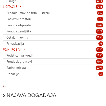
Usluge
1975
LICITACIJE
7143
Prodaja imovine firmi u stečaju
860
Poslovni prostori
875
Ponuda objekata
1242
Ponuda zemljišta
1621
Ostala imovina
2794
Privatizacija
38
JAVNI POZIVI
6280
Podsticaji privredi
1796
Fondovi, grantovi
3500
Radna mjesta
1094
Donacije
37
/
+
NAJAVA DOGAĐAJA