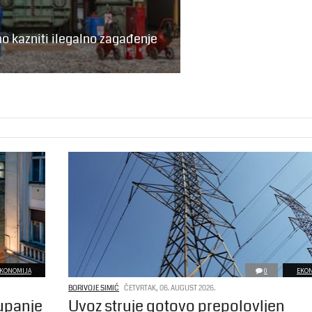
 kazniti ilegalno zagađenje
KONOMIJA
0
EKO
BORIVOJE SIMIĆ
ČETVRTAK, 06. AUGUST 2026.
tupanje
Uvoz struje gotovo prepolovljen