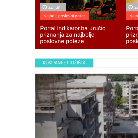
22. juni
22
Najbolji poslovni potez
Najb
Portal Indikator.ba uručio
Port
priznanja za najbolje
priz
poslovne poteze
posl
KOMPANIJE I TRŽIŠTA