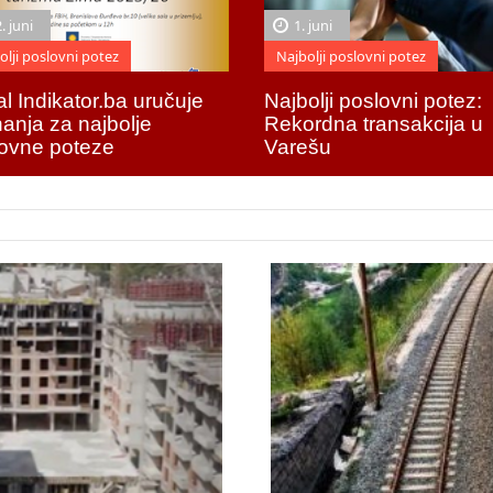
. juni
1. juni
olji poslovni potez
Najbolji poslovni potez
al Indikator.ba uručuje
Najbolji poslovni potez:
nanja za najbolje
Rekordna transakcija u
ovne poteze
Varešu