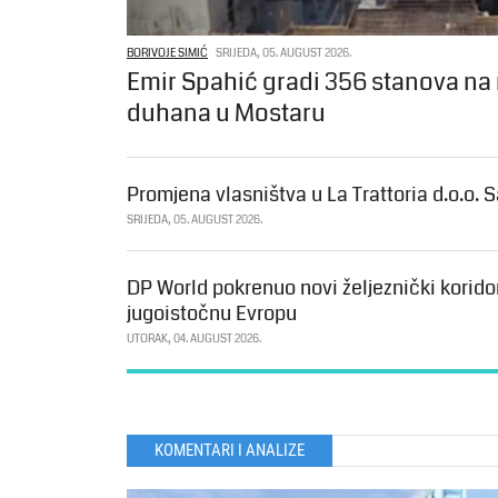
BORIVOJE SIMIĆ
SRIJEDA, 05. AUGUST 2026.
Emir Spahić gradi 356 stanova na
duhana u Mostaru
Promjena vlasništva u La Trattoria d.o.o. 
SRIJEDA, 05. AUGUST 2026.
DP World pokrenuo novi željeznički korido
jugoistočnu Evropu
UTORAK, 04. AUGUST 2026.
KOMENTARI I ANALIZE