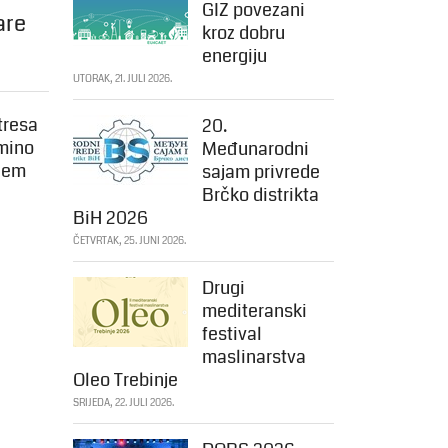
GIZ povezani
are
kroz dobru
energiju
UTORAK, 21. JULI 2026.
tresa
20.
lmino
Međunarodni
ežem
sajam privrede
Brčko distrikta
BiH 2026
ČETVRTAK, 25. JUNI 2026.
Drugi
mediteranski
festival
maslinarstva
Oleo Trebinje
SRIJEDA, 22. JULI 2026.