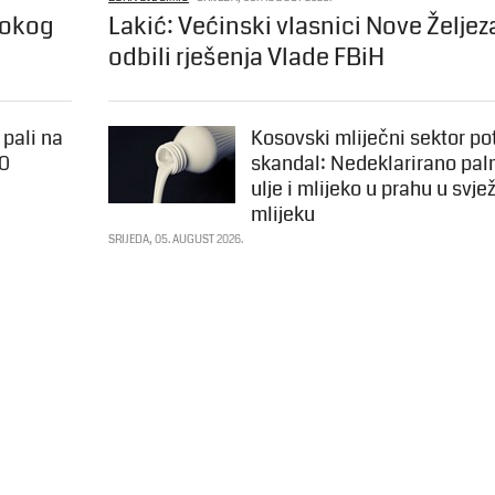
rokog
Lakić: Većinski vlasnici Nove Željez
odbili rješenja Vlade FBiH
 pali na
Kosovski mliječni sektor po
00
skandal: Nedeklarirano pa
ulje i mlijeko u prahu u svj
mlijeku
SRIJEDA, 05. AUGUST 2026.