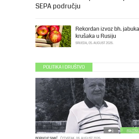
SEPA području
Rekordan izvoz bh. jabuka
krušaka u Rusiju
SRIJEDA, 05. AUGUST 2026.
POLITIKA I DRUŠTVO
0
POLITIKA
BORIVOJE SIMIĆ
ČETVRTAK, 06. AUGUST 2026.