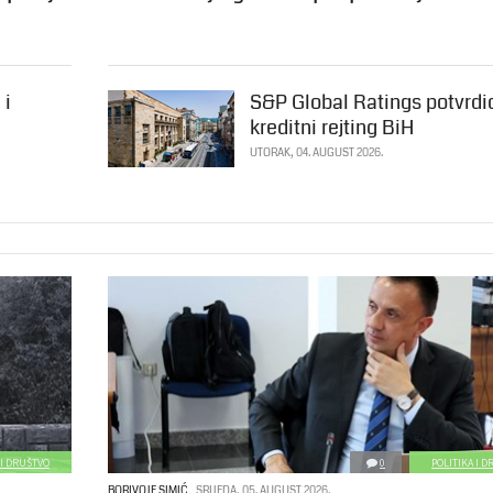
 i
S&P Global Ratings potvrdi
kreditni rejting BiH
UTORAK, 04. AUGUST 2026.
 I DRUŠTVO
0
POLITIKA I 
BORIVOJE SIMIĆ
SRIJEDA, 05. AUGUST 2026.