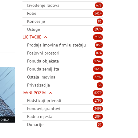
Izvođenje radova
678
Robe
1414
Koncesije
81
Usluge
1974
LICITACIJE
7136
Prodaja imovine firmi u stečaju
859
Poslovni prostori
874
Ponuda objekata
1242
Ponuda zemljišta
1618
Ostala imovina
2792
Privatizacija
38
JAVNI POZIVI
6279
Podsticaji privredi
1796
Fondovi, grantovi
3499
Radna mjesta
1094
NOMIJA
Donacije
37