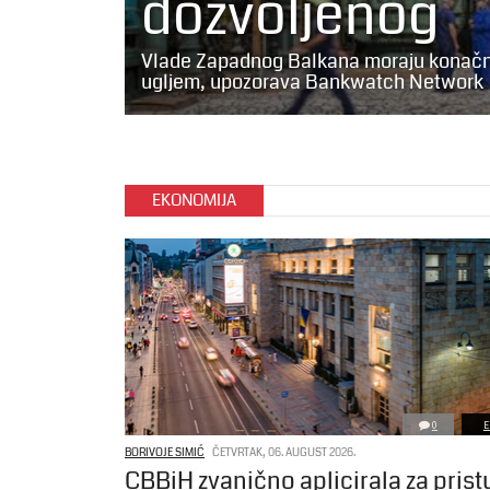
dozvoljenog
Vlade Zapadnog Balkana moraju konačno
ugljem, upozorava Bankwatch Network
EKONOMIJA
0
E
BORIVOJE SIMIĆ
ČETVRTAK, 06. AUGUST 2026.
CBBiH zvanično aplicirala za pris