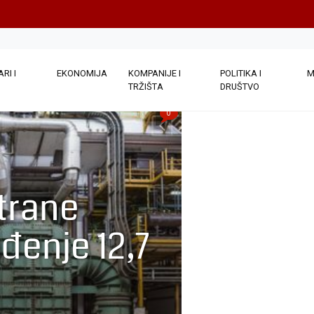
RI I
EKONOMIJA
KOMPANIJE I
POLITIKA I
M
TRŽIŠTA
DRUŠTVO
0
trane
đenje 12,7