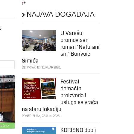
/
+
NAJAVA DOGAĐAJA
o
U Varešu
promovisan
roman "Nafurani
sin" Borivoje
Simića
ČETVRTAK, 12. FEBRUAR 2026.
Festival
domaćih
proizvoda i
usluga se vraća
na staru lokaciju
PONEDJELJAK, 22. JUNI 2026.
DRUŠTVO
KORISNO doo i