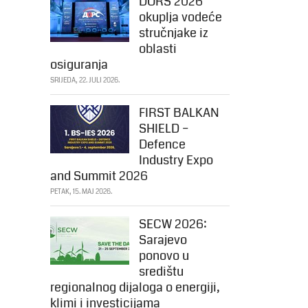
DORS 2026
okuplja vodeće
stručnjake iz
oblasti
osiguranja
SRIJEDA, 22. JULI 2026.
FIRST BALKAN
SHIELD –
Defence
Industry Expo
and Summit 2026
PETAK, 15. MAJ 2026.
SECW 2026:
Sarajevo
ponovo u
središtu
regionalnog dijaloga o energiji,
klimi i investicijama