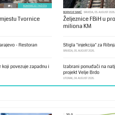
0
KOMPANIJE I TRŽIŠTA
BORIVOJE SIMIĆ
SRIJEDA, 05. AUGUST 2026
 mjestu Tvornice
Željeznice FBiH u pr
miliona KM
Sarajevo - Restoran
Stigla "injekcija" za Ribn
SRIJEDA, 05. AUGUST 2026.
r koji povezuje zapadnu i
Izabrani ponuđači na nat
projekt Velje Brdo
UTORAK, 04. AUGUST 2026.