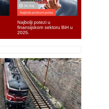
24. maj
Najbolji poslovni potez
Najbolji potezi u
finansijskom sektoru BiH u
2025.