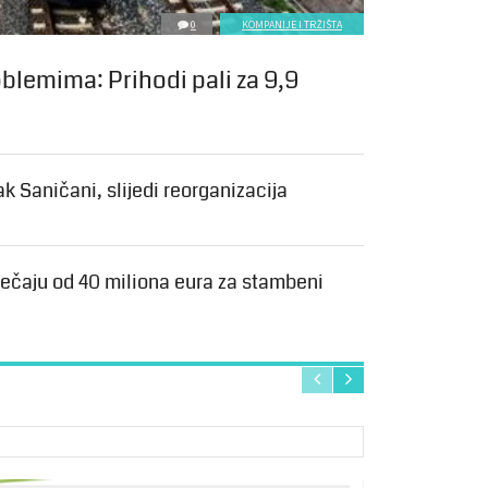
0
KOMPANIJE I TRŽIŠTA
.
oblemima: Prihodi pali za 9,9
jak Saničani, slijedi reorganizacija
ječaju od 40 miliona eura za stambeni