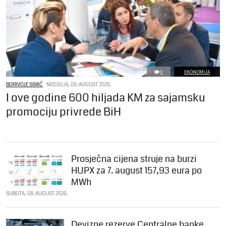
0
EKONOMIJA
BORIVOJE SIMIĆ
NEDJELJA, 09. AUGUST 2026.
I ove godine 600 hiljada KM za sajamsku
promociju privrede BiH
Prosječna cijena struje na burzi
HUPX za 7. august 157,93 eura po
MWh
SUBOTA, 08. AUGUST 2026.
Devizne rezerve Centralne banke