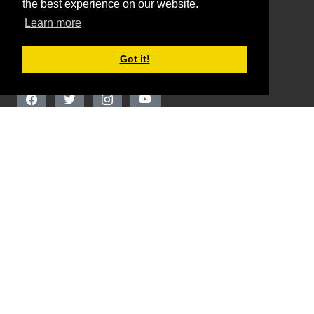
the best experience on our website.
Privatnost I Uvjeti
Learn more
Got it!
Pratite nas
Kontaktirajte nas
INDIKATOR d.o.o.
Ul. Kotromanića 48, 71000 Sarajevo
+387 061 206 022
redakcija@indikator.ba