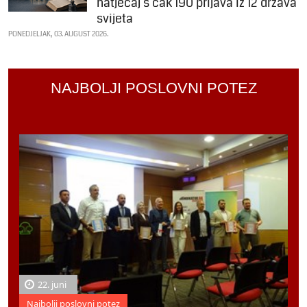
natječaj s čak 190 prijava iz 12 država
svijeta
PONEDJELJAK, 03. AUGUST 2026.
NAJBOLJI POSLOVNI POTEZ
22. juni
Najbolji poslovni potez