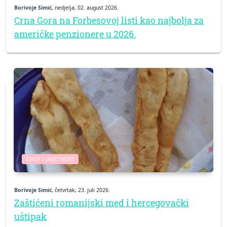
Borivoje Simić
, nedjelja, 02. august 2026.
Crna Gora na Forbesovoj listi kao najbolja za
američke penzionere u 2026.
ŽIVOT I UMJETNOST
Borivoje Simić
, četvrtak, 23. juli 2026.
Zaštićeni romanijski med i hercegovački
uštipak