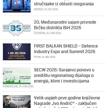
stručnjake iz oblasti osiguranja
SRIJEDA, 22. JULI 2026.
20. Međunarodni sajam privrede
Brčko distrikta BiH 2026
ČETVRTAK, 25. JUNI 2026.
FIRST BALKAN SHIELD – Defence
Industry Expo and Summit 2026
PETAK, 15. MAJ 2026.
SECW 2026: Sarajevo ponovo u
središtu regionalnog dijaloga o
energiji, klimi i investicijama
PONEDJELJAK, 01. JUNI 2026.
Velik uspjeh prve godine književne
Nagrade „Ivo Andrić“ - zaključen