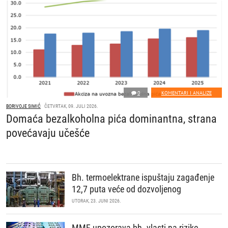
0
KOMENTARI I ANALIZE
BORIVOJE SIMIĆ
ČETVRTAK, 09. JULI 2026.
Domaća bezalkoholna pića dominantna, strana
povećavaju učešće
Bh. termoelektrane ispuštaju zagađenje
12,7 puta veće od dozvoljenog
UTORAK, 23. JUNI 2026.
MMF upozorava bh. vlasti na rizike