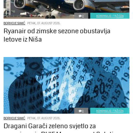
0
KOMPANIJE I TRŽIŠTA
BORIVOJE SIMIĆ
PETAK, 07. AUGUST 2026.
Ryanair od zimske sezone obustavlja
letove iz Niša
0
KOMPANIJE I TRŽIŠTA
BORIVOJE SIMIĆ
PETAK, 07. AUGUST 2026.
Dragani Garači zeleno svjetlo za