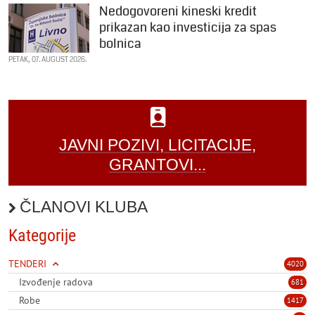
Nedogovoreni kineski kredit
prikazan kao investicija za spas
bolnica
PETAK, 07. AUGUST 2026.
JAVNI POZIVI, LICITACIJE,
GRANTOVI...
ČLANOVI KLUBA
Kategorije
TENDERI
4020
Izvođenje radova
681
Robe
1417