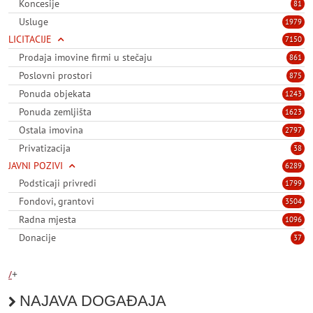
Koncesije
81
Usluge
1979
LICITACIJE
7150
Prodaja imovine firmi u stečaju
861
Poslovni prostori
875
Ponuda objekata
1243
Ponuda zemljišta
1623
Ostala imovina
2797
Privatizacija
38
JAVNI POZIVI
6289
Podsticaji privredi
1799
Fondovi, grantovi
3504
Radna mjesta
1096
Donacije
37
/
+
NAJAVA DOGAĐAJA