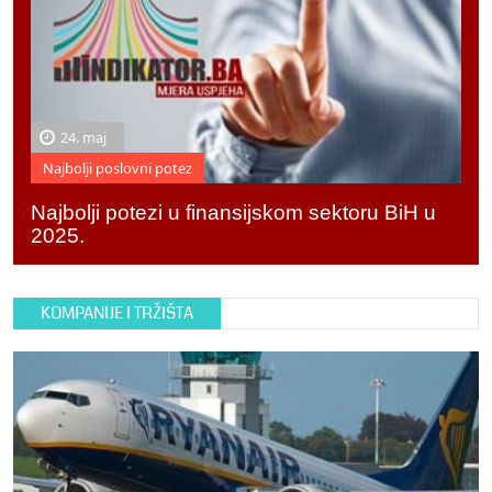
24. maj
Najbolji poslovni potez
Najbolji potezi u finansijskom sektoru BiH u
2025.
KOMPANIJE I TRŽIŠTA