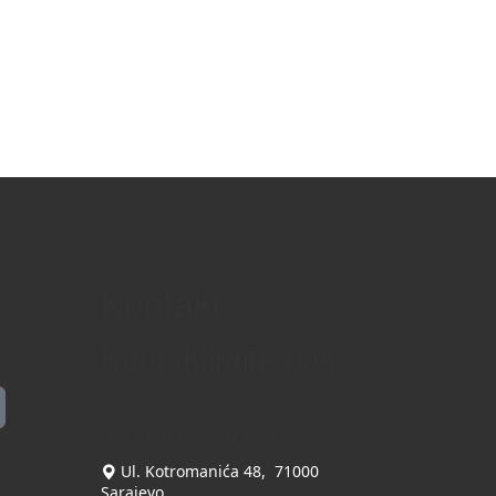
Kontakt
Kontaktirajte nas
INDIKATOR d.o.o.
Ul. Kotromanića 48, 71000
Sarajevo