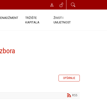
ENADŽMENT
TRŽIŠTE
ŽIVOT I
KAPITALA
UMJETNOST
izbora
OPŠIRNIJE
RSS