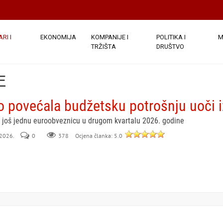
RI I
EKONOMIJA
KOMPANIJE I
POLITIKA I
M
TRŽIŠTA
DRUŠTVO
E
o povećala budžetsku potrošnju uoči 
i još jednu euroobveznicu u drugom kvartalu 2026. godine
 2026.
0
378
Ocjena članka: 5.0