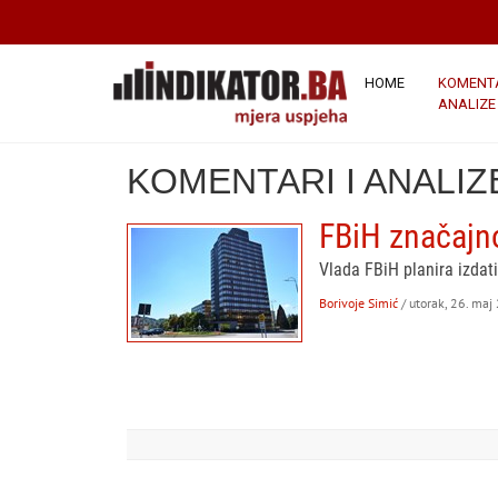
HOME
KOMENTA
ANALIZE
KOMENTARI I ANALIZ
FBiH značajn
Vlada FBiH planira izdat
Borivoje Simić
/ utorak, 26. maj