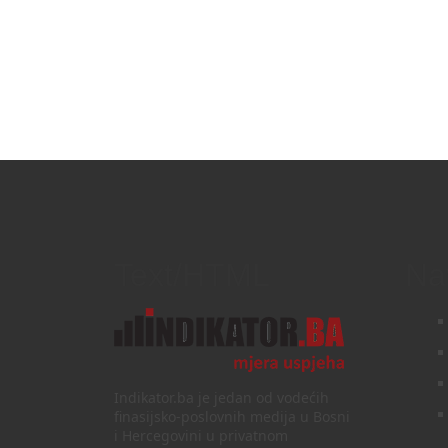
Text/HTML
Na
Indikator.ba je jedan od vodećih
finasijsko-poslovnih medija u Bosni
i Hercegovini u privatnom