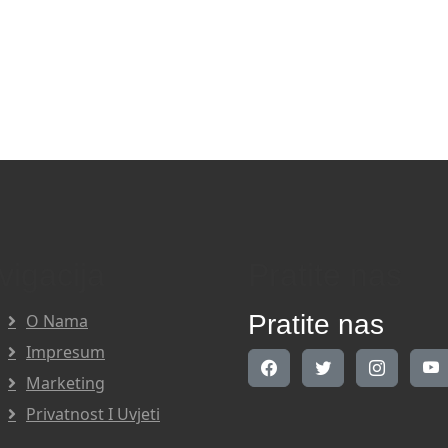
vigacija
Pratite nas
Pratite nas
O Nama
Impresum
Marketing
Privatnost I Uvjeti