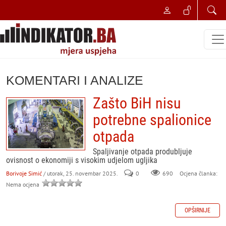
KOMENTARI I ANALIZE
Zašto BiH nisu
potrebne spalionice
otpada
Spaljivanje otpada produbljuje
ovisnost o ekonomiji s visokim udjelom ugljika
Borivoje Simić
/ utorak, 25. novembar 2025.
0
690
Ocjena članka:
Nema ocjena
OPŠIRNIJE