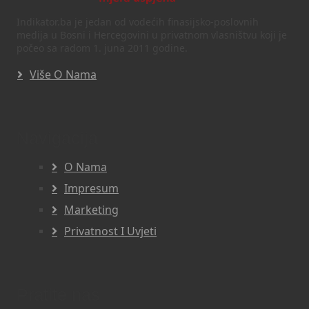
Indikator.ba je jedan od vodećih finasijsko-poslovnih
medija u Bosni i Hercegovini u privatnom vlasništvu koji je
počeo sa radom 1. juna 2011 godine.
Više O Nama
Navigacija
O Nama
Impresum
Marketing
Privatnost I Uvjeti
Pratite nas