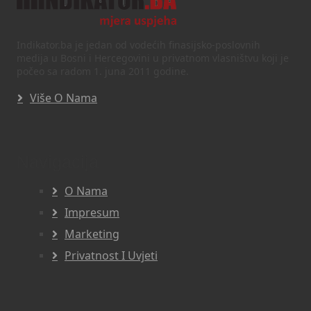
Indikator.ba je jedan od vodećih finasijsko-poslovnih
medija u Bosni i Hercegovini u privatnom vlasništvu koji je
počeo sa radom 1. juna 2011 godine.
Više O Nama
Navigacija
O Nama
Impresum
Marketing
Privatnost I Uvjeti