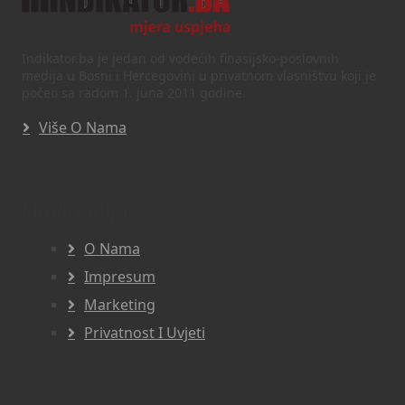
Indikator.ba je jedan od vodećih finasijsko-poslovnih
medija u Bosni i Hercegovini u privatnom vlasništvu koji je
počeo sa radom 1. juna 2011 godine.
Više O Nama
Navigacija
O Nama
Impresum
Marketing
Privatnost I Uvjeti