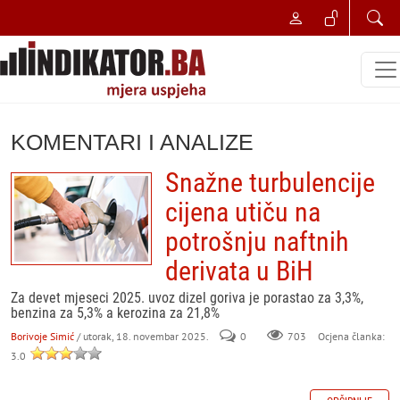
KOMENTARI I ANALIZE
Snažne turbulencije
cijena utiču na
potrošnju naftnih
derivata u BiH
Za devet mjeseci 2025. uvoz dizel goriva je porastao za 3,3%,
benzina za 5,3% a kerozina za 21,8%
Borivoje Simić
/ utorak, 18. novembar 2025.
0
703
Ocjena članka:
3.0