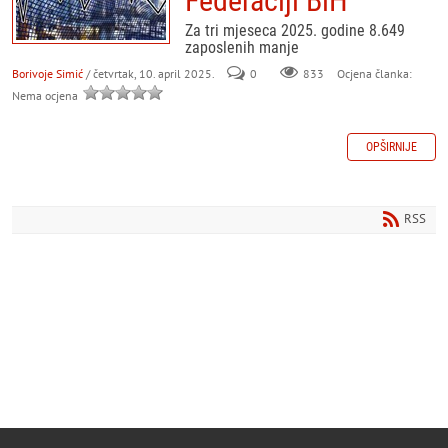
Federaciji BiH
Za tri mjeseca 2025. godine 8.649
zaposlenih manje
Borivoje Simić
/ četvrtak, 10. april 2025.
0
833
Ocjena članka:
Nema ocjena
OPŠIRNIJE
RSS