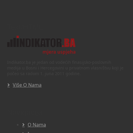
Text/HTML
Indikator.ba je jedan od vodećih finasijsko-poslovnih
medija u Bosni i Hercegovini u privatnom vlasništvu koji je
počeo sa radom 1. juna 2011 godine.
Više O Nama
Navigacija
O Nama