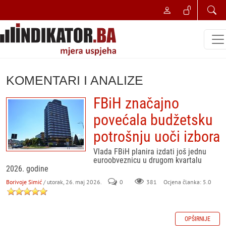
KOMENTARI I ANALIZE
FBiH značajno
povećala budžetsku
potrošnju uoči izbora
Vlada FBiH planira izdati još jednu
euroobveznicu u drugom kvartalu
2026. godine
Borivoje Simić
/ utorak, 26. maj 2026.
0
381
Ocjena članka: 5.0
OPŠIRNIJE