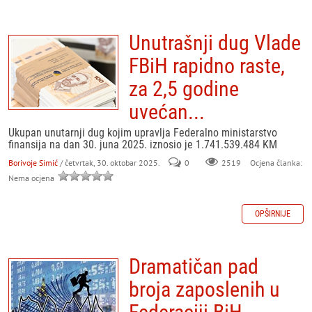
Unutrašnji dug Vlade
FBiH rapidno raste,
za 2,5 godine
uvećan...
Ukupan unutarnji dug kojim upravlja Federalno ministarstvo
finansija na dan 30. juna 2025. iznosio je 1.741.539.484 KM
Borivoje Simić
/ četvrtak, 30. oktobar 2025.
0
Ocjena članka:
2519
Nema ocjena
OPŠIRNIJE
Dramatičan pad
broja zaposlenih u