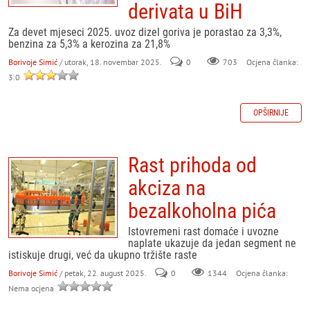
derivata u BiH
Za devet mjeseci 2025. uvoz dizel goriva je porastao za 3,3%,
benzina za 5,3% a kerozina za 21,8%
Borivoje Simić
/ utorak, 18. novembar 2025.
0
703
Ocjena članka:
3.0
OPŠIRNIJE
Rast prihoda od
akciza na
bezalkoholna pića
Istovremeni rast domaće i uvozne
naplate ukazuje da jedan segment ne
istiskuje drugi, već da ukupno tržište raste
Borivoje Simić
/ petak, 22. august 2025.
0
Ocjena članka:
1344
Nema ocjena