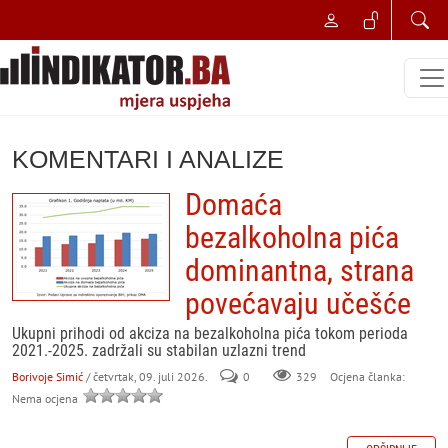
KOMENTARI I ANALIZE
Domaća
bezalkoholna pića
dominantna, strana
povećavaju učešće
Ukupni prihodi od akciza na bezalkoholna pića tokom perioda
2021.-2025. zadržali su stabilan uzlazni trend
Borivoje Simić
/ četvrtak, 09. juli 2026.
0
329
Ocjena članka:
Nema ocjena