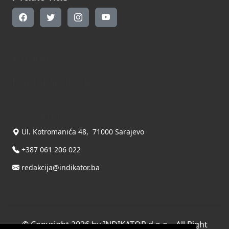
Kontakt
Kontaktirajte nas
INDIKATOR d.o.o.
Ul. Kotromanića 48, 71000 Sarajevo
+387 061 206 022
redakcija@indikator.ba
©
Copyright 2026 by INDIKATOR d.o.o.
, All Right