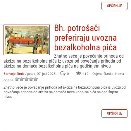
OPŠIRNIJE
Bh. potrošači
preferiraju uvozna
bezalkoholna pića
Znatno veće je povećanje prihoda od
akciza na bezalkoholna pića iz uvoza od povećanja prihoda od
akciza na domaća bezalkoholna pića na godišnjem nivou
Borivoje Simić
/ petak, 07. juli 2023.
0
412
Ocjena članka: Nema
ocjena
Znatno veće je povećanje prihoda od akciza na bezalkoholna pića iz uvoza od
povećanja prihoda od akciza na domaća bezalkoholna pića na godišnjem
nivou
OPŠIRNIJE