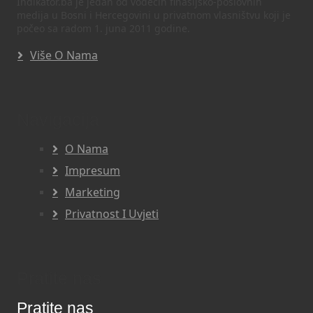
Indikator.ba je jedan od vodećih finasijsko-poslovnih
medija u Bosni i Hercegovini u privatnom vlasništvu koji je
počeo sa radom 1. juna 2011 godine.
Više O Nama
Navigacija
O Nama
Impresum
Marketing
Privatnost I Uvjeti
Pratite nas
Pratite nas