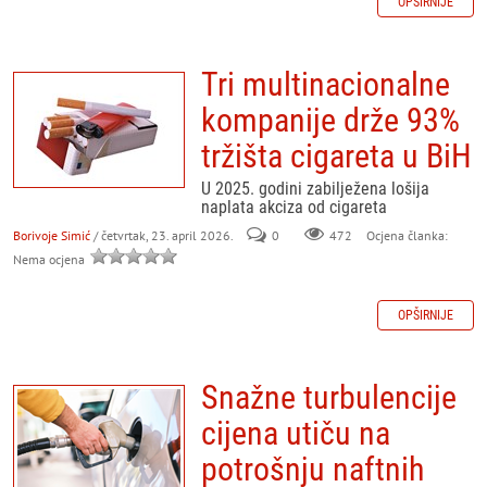
OPŠIRNIJE
Tri multinacionalne
kompanije drže 93%
tržišta cigareta u BiH
U 2025. godini zabilježena lošija
naplata akciza od cigareta
Borivoje Simić
/ četvrtak, 23. april 2026.
0
472
Ocjena članka:
Nema ocjena
OPŠIRNIJE
Snažne turbulencije
cijena utiču na
potrošnju naftnih