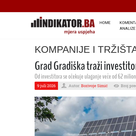
HOME
KOMENTA
ANALIZE
KOMPANIJE I TRŽIŠT
Grad Gradiška traži investitor
Od investitora se očekuje ulaganje veće od 62 milio
9 juli 2026
Autor:
Borivoje Simić
Broj pre