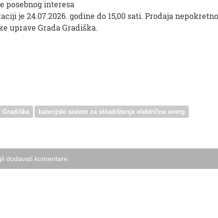
nje posebnog interesa
ciji je 24.07.2026. godine do 15,00 sati. Prodaja nepokretno
ske uprave Grada Gradiška.
 Gradiška
baterijski sistem za skladištenje električne energ
li dodavati komentare.