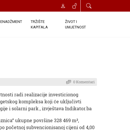
ENADŽMENT
TRŽIŠTE
ŽIVOT I
KAPITALA
UMJETNOST
0 Komentari
tnosti radi realizacije investicionog
getskog kompleksa koji će uključivti
ije i solarni park., izvještava Indikator.ba
laznica“ ukupne površine 328 469 m²,
, po početnoj subvencionisanoj cijeni od 4,00