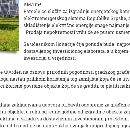
KM/1m².
Parcele će služiti za izgradnju energetskog komp
elektroenergetskog sistema Republike Srpske, a
skladištenje električne energije snage najmanj
. Prodaja nepokretnosti vršit će se putem usme
Sa učesnikom licitacije čija ponuda bude najpov
dostavljenog investicionog elaborata, a u kojem 
investiciju u vrijednosti
ade utvrđen na osnovu prirodnih pogodnosti gradskog građe
u nastati prilikom korištenja tog zemljišta koja će se utv
ci korisne površine objekta koji će se graditi, te platiti n
dana zaključivanja ugovora pribaviti odobrenje za građenje
ti objekte, u roku od jedne godine od izgradnje objekta zapo
ektima u skladu sa dostavljenim investicionim projektom.
oku od tri godine od dana zaključivanja kupoprodajnog ugov