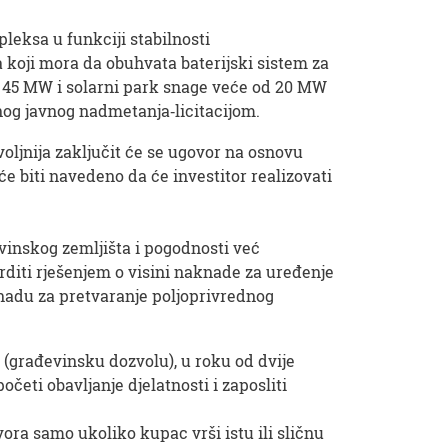
leksa u funkciji stabilnosti
 koji mora da obuhvata baterijski sistem za
e 45 MW i solarni park snage veće od 20 MW
nog javnog nadmetanja‐licitacijom.
oljnija zaključit će se ugovor na osnovu
će biti navedeno da će investitor realizovati
vinskog zemljišta i pogodnosti već
rditi rješenjem o visini naknade za uređenje
aknadu za pretvaranje poljoprivrednog
 (građevinsku dozvolu), u roku od dvije
četi obavljanje djelatnosti i zaposliti
ora samo ukoliko kupac vrši istu ili sličnu