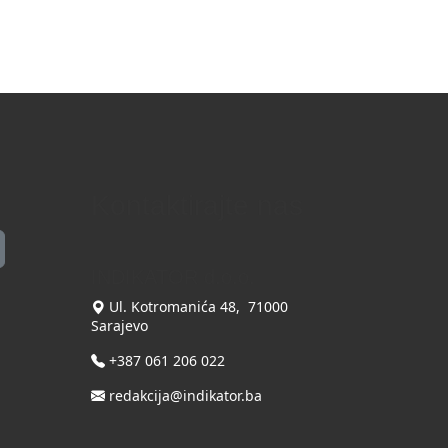
Kontaktirajte nas
INDIKATOR d.o.o.
Ul. Kotromanića 48, 71000
Sarajevo
+387 061 206 022
redakcija@indikator.ba