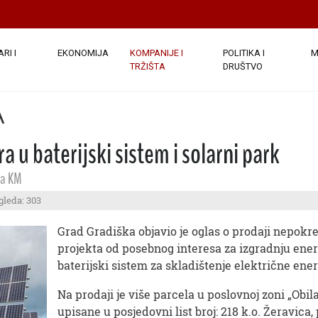
RI I
EKONOMIJA
KOMPANIJE I
POLITIKA I
M
TRŽIŠTA
DRUŠTVO
A
a u baterijski sistem i solarni park
na KM
gleda: 303
Grad Gradiška objavio je oglas o prodaji nepokre
projekta od posebnog interesa za izgradnju ener
baterijski sistem za skladištenje električne energ
Na prodaji je više parcela u poslovnoj zoni „Obi
upisane u posjedovni list broj: 218 k.o. Žeravica