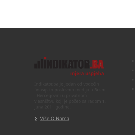
Indikator.ba je jedan od vodećih
finasijsko-poslovnih medija u Bosni
i Hercegovini u privatnom
vlasništvu koji je počeo sa radom 1.
juna 2011 godine.
Više O Nama