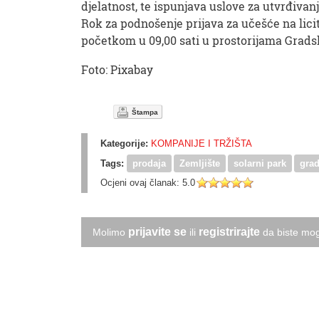
djelatnost, te ispunjava uslove za utvrđiva
Rok za podnošenje prijava za učešće na licita
početkom u 09,00 sati u prostorijama Grad
Foto: Pixabay
Štampa
Kategorije:
KOMPANIJE I TRŽIŠTA
Tags:
prodaja
Zemljište
solarni park
grad
Ocjeni ovaj članak:
5.0
prijavite se
registrirajte
Molimo
ili
da biste mog