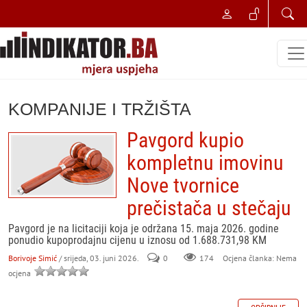
KOMPANIJE I TRŽIŠTA
Pavgord kupio
kompletnu imovinu
Nove tvornice
prečistača u stečaju
Pavgord je na licitaciji koja je održana 15. maja 2026. godine
ponudio kupoprodajnu cijenu u iznosu od 1.688.731,98 KM
Borivoje Simić
/ srijeda, 03. juni 2026.
0
174
Ocjena članka: Nema
ocjena