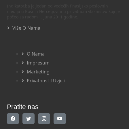
Indikator.ba je jedan od vodećih finasijsko-poslovnih
medija u Bosni i Hercegovini u privatnom vlasništvu koji je
počeo sa radom 1. juna 2011 godine.
Više O Nama
O Nama
Impresum
Marketing
Privatnost I Uvjeti
Pratite nas