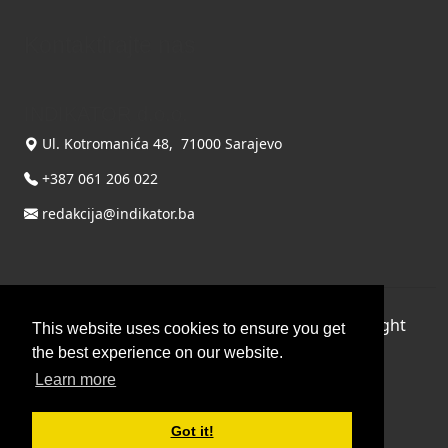
Kontaktirajte nas
INDIKATOR d.o.o.
Ul. Kotromanića 48, 71000 Sarajevo
+387 061 206 022
redakcija@indikator.ba
©
Copyright 2026 by INDIKATOR d.o.o.
, All Right
This website uses cookies to ensure you get
Reserved.
the best experience on our website.
Learn more
Terms Of Use
|
Privacy Statement
Powered by THYME SYSTEMS doo
Got it!