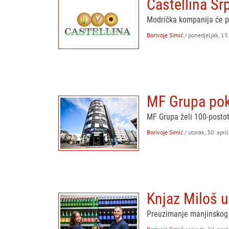
Castellina Sr
Modrička kompanija će pr
Borivoje Simić
/ ponedjeljak, 13
MF Grupa pok
MF Grupa želi 100-postot
Borivoje Simić
/ utorak, 30. apri
Knjaz Miloš 
Preuzimanje manjinskog u