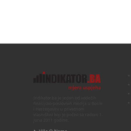
Indikator.ba je jedan od vodećih
finasijsko-poslovnih medija u Bosni
i Hercegovini u privatnom
vlasništvu koji je počeo sa radom 1.
juna 2011 godine.