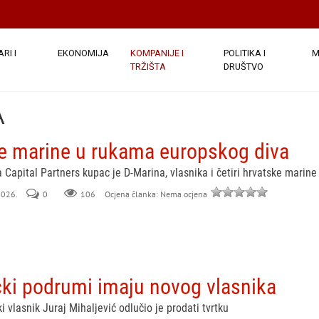
RI I
EKONOMIJA
KOMPANIJE I
POLITIKA I
M
TRŽIŠTA
DRUŠTVO
A
ke marine u rukama europskog diva
ia Capital Partners kupac je D-Marina, vlasnika i četiri hrvatske marine
 2026.
0
106
Ocjena članka: Nema ocjena
čki podrumi imaju novog vlasnika
 vlasnik Juraj Mihaljević odlučio je prodati tvrtku