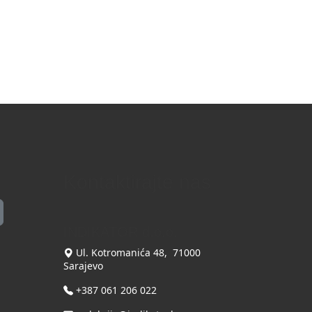
Kontaktirajte nas
INDIKATOR d.o.o.
Ul. Kotromanića 48, 71000
Sarajevo
+387 061 206 022