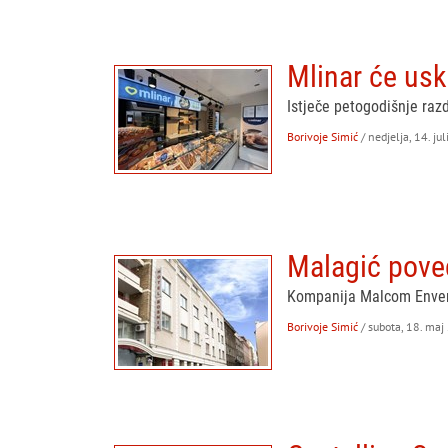
Mlinar će usk
Istječe petogodišnje raz
Borivoje Simić
/ nedjelja, 14. ju
Malagić poveć
Kompanija Malcom Envera
Borivoje Simić
/ subota, 18. maj