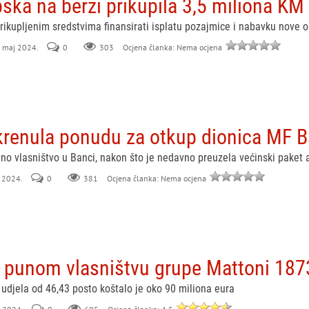
pska na berzi prikupila 3,5 miliona KM
ikupljenim sredstvima finansirati isplatu pozajmice i nabavku nove 
. maj 2024.
0
303
Ocjena članka: Nema ocjena
renula ponudu za otkup dionica MF 
no vlasništvo u Banci, nakon što je nedavno preuzela većinski paket 
l 2024.
0
381
Ocjena članka: Nema ocjena
u punom vlasništvu grupe Mattoni 187
djela od 46,43 posto koštalo je oko 90 miliona eura