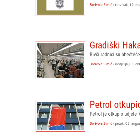
Borivoje Simić
/ četvrtak, 19. m
Gradiški Hak
Bivši radnici su obešteće
Borivoje Simić
/ nedjelja, 05. o
Petrol otkupi
Petrol je otkupio udjele 
Borivoje Simić
/ petak, 02. augu