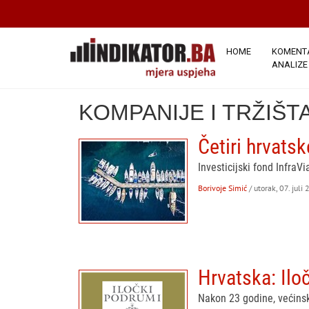
HOME
KOMENTA
ANALIZE
KOMPANIJE I TRŽIŠT
Četiri hrvats
Investicijski fond InfraV
Borivoje Simić
/ utorak, 07. juli
Hrvatska: Ilo
Nakon 23 godine, većinski