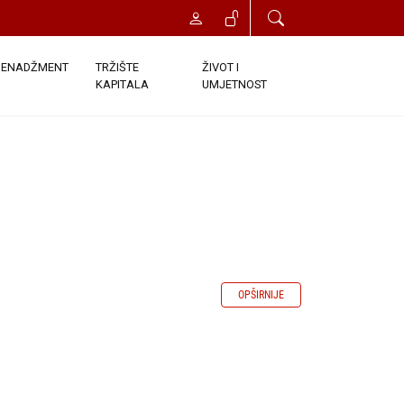
ENADŽMENT
TRŽIŠTE
ŽIVOT I
KAPITALA
UMJETNOST
OPŠIRNIJE