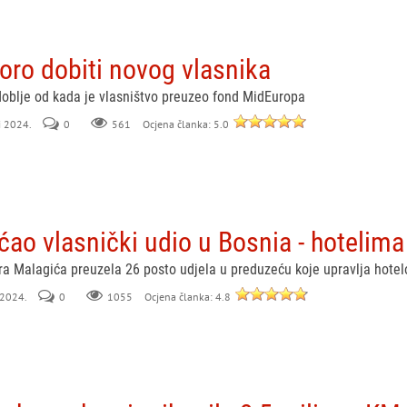
oro dobiti novog vlasnika
doblje od kada je vlasništvo preuzeo fond MidEuropa
li 2024.
0
561
Ocjena članka: 5.0
ao vlasnički udio u Bosnia - hotelima
 Malagića preuzela 26 posto udjela u preduzeću koje upravlja hote
 2024.
0
Ocjena članka: 4.8
1055