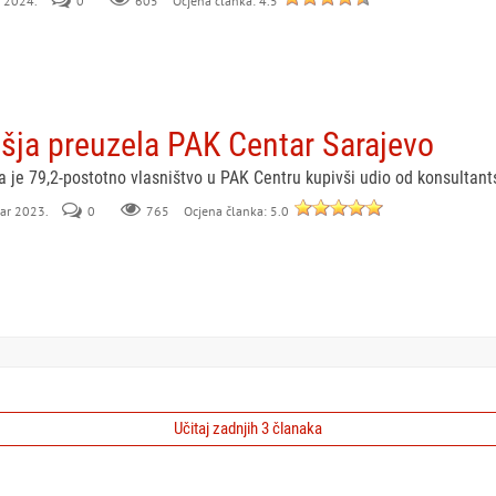
il 2024.
0
605
Ocjena članka: 4.5
šja preuzela PAK Centar Sarajevo
a je 79,2-postotno vlasništvo u PAK Centru kupivši udio od konsultant
bar 2023.
0
765
Ocjena članka: 5.0
Učitaj zadnjih 3 članaka