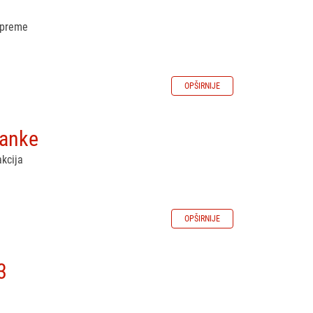
opreme
OPŠIRNIJE
Banke
akcija
OPŠIRNIJE
3