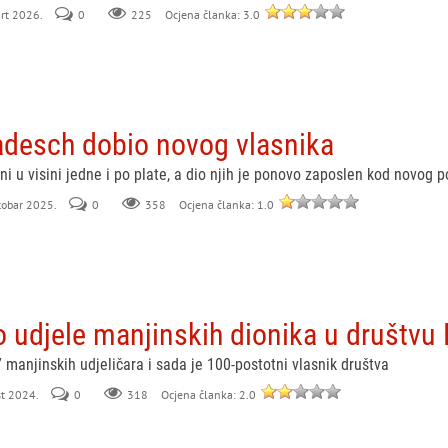
art 2026.
0
225
Ocjena članka: 3.0
adesch dobio novog vlasnika
ni u visini jedne i po plate, a dio njih je ponovo zaposlen kod novog 
ktobar 2025.
0
358
Ocjena članka: 1.0
o udjele manjinskih dionika u društvu
7 manjinskih udjeličara i sada je 100-postotni vlasnik društva
st 2024.
0
318
Ocjena članka: 2.0