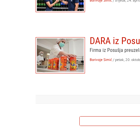
Borivoje Simić
/ srijeda, 24. apr
DARA iz Posu
Firma iz Posušja preuzel
Borivoje Simić
/ petak, 20. okto