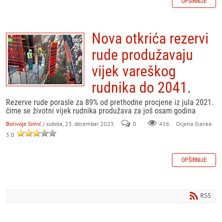
OPŠIRNIJE
Nova otkrića rezervi
rude produžavaju
vijek vareškog
rudnika do 2041.
Rezerve rude porasle za 89% od prethodne procjene iz jula 2021.
čime se životni vijek rudnika produžava za još osam godina
Borivoje Simić
/ subota, 23. decembar 2023.
0
416
Ocjena članka:
3.0
OPŠIRNIJE
RSS