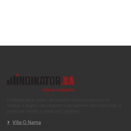
Indikator.ba je jedan od vodećih finasijsko-poslovnih
medija u Bosni i Hercegovini u privatnom vlasništvu koji je
počeo sa radom 1. juna 2011 godine.
Više O Nama