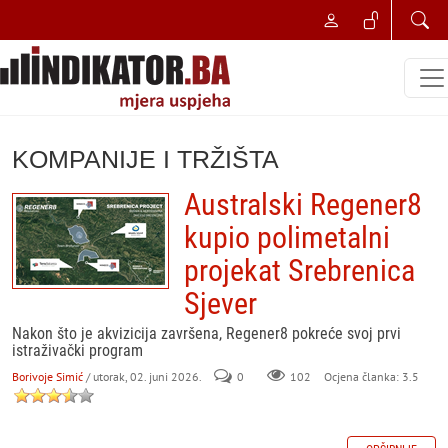
KOMPANIJE I TRŽIŠTA
Australski Regener8
kupio polimetalni
projekat Srebrenica
Sjever
Nakon što je akvizicija završena, Regener8 pokreće svoj prvi
istraživački program
Borivoje Simić
/ utorak, 02. juni 2026.
0
102
Ocjena članka: 3.5