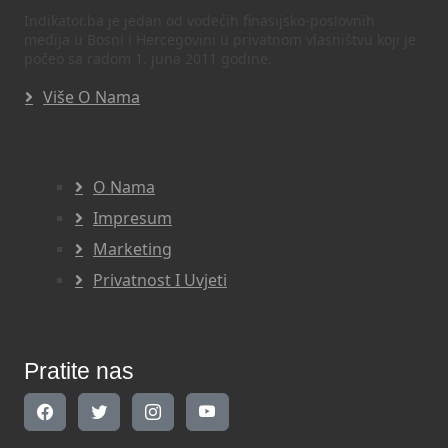
Indikator.ba je jedan od vodećih finasijsko-poslovnih
medija u Bosni i Hercegovini u privatnom vlasništvu koji je
počeo sa radom 1. juna 2011 godine.
Više O Nama
O Nama
Impresum
Marketing
Privatnost I Uvjeti
Pratite nas