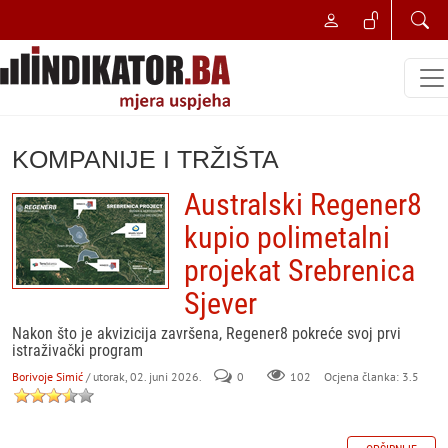
KOMPANIJE I TRŽIŠTA
Australski Regener8
kupio polimetalni
projekat Srebrenica
Sjever
Nakon što je akvizicija završena, Regener8 pokreće svoj prvi
istraživački program
Borivoje Simić
/ utorak, 02. juni 2026.
0
102
Ocjena članka: 3.5