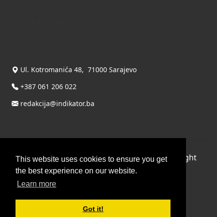
Kontaktirajte nas
INDIKATOR d.o.o.
Ul. Kotromanića 48, 71000 Sarajevo
+387 061 206 022
redakcija@indikator.ba
©
Copyright 2026 by INDIKATOR d.o.o.
, All Right
This website uses cookies to ensure you get
Reserved.
the best experience on our website.
Learn more
Terms Of Use
|
Privacy Statement
Powered by THYME SYSTEMS doo
Got it!