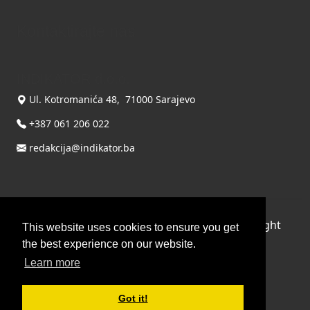
Kontaktirajte nas
INDIKATOR d.o.o.
Ul. Kotromanića 48, 71000 Sarajevo
+387 061 206 022
redakcija@indikator.ba
©
Copyright 2026 by INDIKATOR d.o.o.
, All Right
This website uses cookies to ensure you get
Reserved.
the best experience on our website.
Learn more
Terms Of Use
|
Privacy Statement
Powered by THYME SYSTEMS doo
Got it!