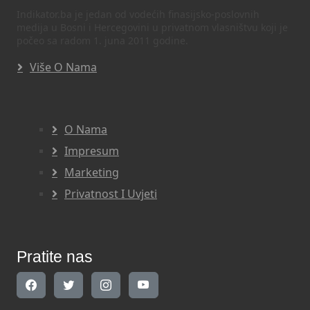
Indikator.ba je jedan od vodećih finasijsko-poslovnih
medija u Bosni i Hercegovini u privatnom vlasništvu koji je
počeo sa radom 1. juna 2011 godine.
Više O Nama
O Nama
Impresum
Marketing
Privatnost I Uvjeti
Pratite nas