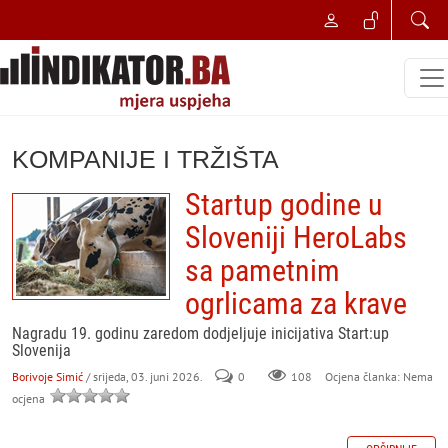
KOMPANIJE I TRŽIŠTA
Startup godine u
Sloveniji HeroLabs
sa pametnim
ogrlicama za krave
Nagradu 19. godinu zaredom dodjeljuje inicijativa Start:up
Slovenija
Borivoje Simić
/ srijeda, 03. juni 2026.
0
108
Ocjena članka: Nema
ocjena