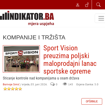
KOMPANIJE I TRŽIŠTA
Sport Vision
preuzima poljski
maloprodajni lanac
sportske opreme
Sticanje kontrole nad kompanijama u osam država
Borivoje Simić
/ srijeda, 03. juni 2026.
0
145
Ocjena članka: 5.0
OPŠIRNIJE