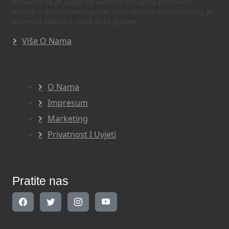
Indikator.ba je jedan od vodećih finasijsko-poslovnih
medija u Bosni i Hercegovini u privatnom vlasništvu koji je
počeo sa radom 1. juna 2011 godine.
Više O Nama
O Nama
Impresum
Marketing
Privatnost I Uvjeti
Pratite nas