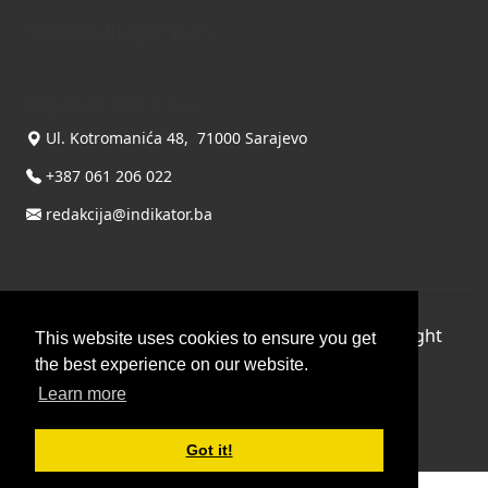
Kontaktirajte nas
INDIKATOR d.o.o.
Ul. Kotromanića 48, 71000 Sarajevo
+387 061 206 022
redakcija@indikator.ba
©
Copyright 2026 by INDIKATOR d.o.o.
, All Right
This website uses cookies to ensure you get
Reserved.
the best experience on our website.
Learn more
Terms Of Use
|
Privacy Statement
Powered by THYME SYSTEMS doo
Got it!