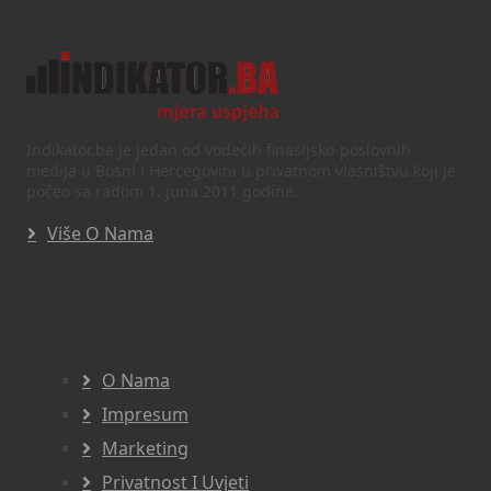
Text/HTML
Indikator.ba je jedan od vodećih finasijsko-poslovnih
medija u Bosni i Hercegovini u privatnom vlasništvu koji je
počeo sa radom 1. juna 2011 godine.
Više O Nama
Navigacija
O Nama
Impresum
Marketing
Privatnost I Uvjeti