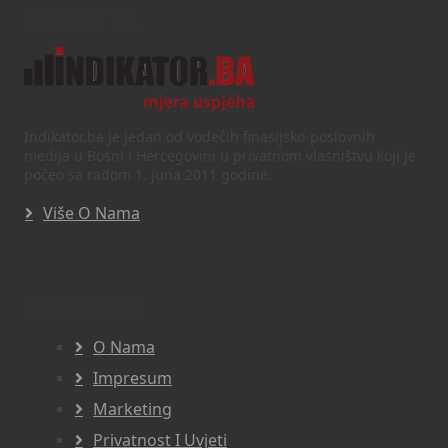
Text/HTML
Indikator.ba je jedan od vodećih finasijsko-poslovnih
medija u Bosni i Hercegovini u privatnom vlasništvu koji je
počeo sa radom 1. juna 2011 godine.
Više O Nama
Navigacija
O Nama
Impresum
Marketing
Privatnost I Uvjeti