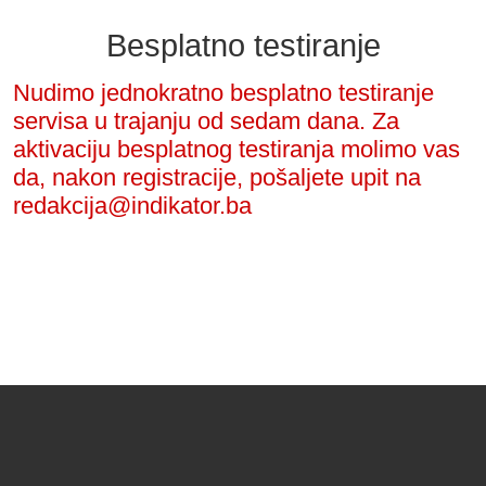
Besplatno testiranje
Nudimo jednokratno besplatno testiranje
servisa u trajanju od sedam dana. Za
aktivaciju besplatnog testiranja molimo vas
da, nakon registracije, pošaljete upit na
redakcija@indikator.ba