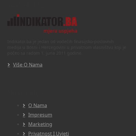
Text/HTML
Indikator.ba je jedan od vodećih finasijsko-poslovnih
medija u Bosni i Hercegovini u privatnom vlasništvu koji je
počeo sa radom 1. juna 2011 godine.
Više O Nama
Navigacija
O Nama
Impresum
Marketing
Privatnost I Uvjeti