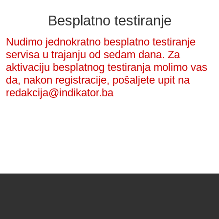
Besplatno testiranje
Nudimo jednokratno besplatno testiranje
servisa u trajanju od sedam dana. Za
aktivaciju besplatnog testiranja molimo vas
da, nakon registracije, pošaljete upit na
redakcija@indikator.ba