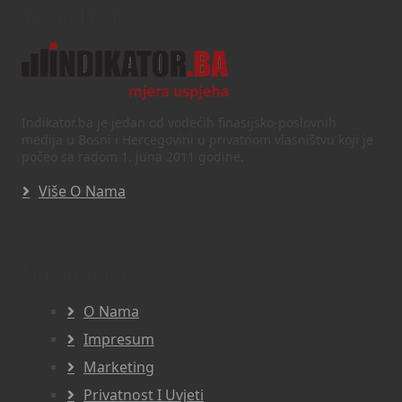
Text/HTML
Indikator.ba je jedan od vodećih finasijsko-poslovnih
medija u Bosni i Hercegovini u privatnom vlasništvu koji je
počeo sa radom 1. juna 2011 godine.
Više O Nama
Navigacija
O Nama
Impresum
Marketing
Privatnost I Uvjeti