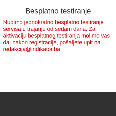
Besplatno testiranje
Nudimo jednokratno besplatno testiranje
servisa u trajanju od sedam dana. Za
aktivaciju besplatnog testiranja molimo vas
da, nakon registracije, pošaljete upit na
redakcija@indikator.ba