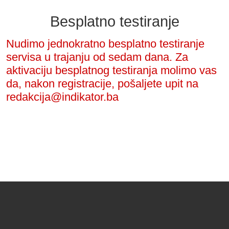
Besplatno testiranje
Nudimo jednokratno besplatno testiranje
servisa u trajanju od sedam dana. Za
aktivaciju besplatnog testiranja molimo vas
da, nakon registracije, pošaljete upit na
redakcija@indikator.ba