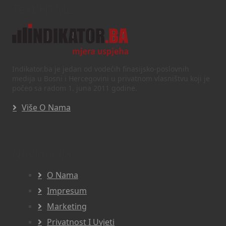
Text/HTML
Indikator.ba je jedan od vodećih finasijsko-poslovnih
medija u Bosni i Hercegovini u privatnom vlasništvu koji je
počeo sa radom 1. juna 2011 godine.
Više O Nama
Navigacija
O Nama
Impresum
Marketing
Privatnost I Uvjeti